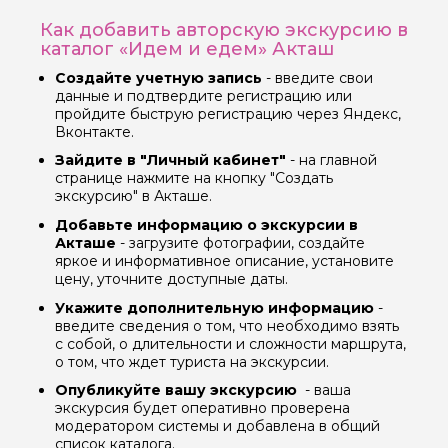
Как добавить авторскую экскурсию в
каталог «Идем и едем» Акташ
Вопросы и комментарии
Если у вас есть интересующие вопросы, можете их
Создайте учетную запись
- введите свои
задать
данные и подтвердите регистрацию или
пройдите быструю регистрацию через Яндекс,
Вконтакте.
Зайдите в "Личный кабинет"
- на главной
странице нажмите на кнопку "Создать
экскурсию" в Акташе.
Добавьте информацию о экскурсии в
Я даю своё согласие на обработку персональных
Акташе
- загрузите фотографии, создайте
данных
яркое и информативное описание, установите
цену, уточните доступные даты.
Отправить
Укажите дополнительную информацию
-
введите сведения о том, что необходимо взять
с собой, о длительности и сложности маршрута,
о том, что ждет туриста на экскурсии.
Опубликуйте вашу экскурсию
- ваша
экскурсия будет оперативно проверена
модератором системы и добавлена в общий
список каталога.