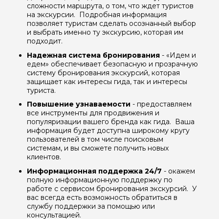
сложности маршрута, о том, что ждет туристов
на экскурсии. Подробная информация
позволяет туристам сделать осознанный выбор
и выбрать именно ту экскурсию, которая им
подходит.
Надежная система бронирования
- «Идем и
едем» обеспечивает безопасную и прозрачную
систему бронирования экскурсий, которая
защищает как интересы гида, так и интересы
туриста.
Повышение узнаваемости
- предоставляем
все инструменты для продвижения и
популяризации вашего бренда как гида. Ваша
Задайте свой вопрос гиду
информация будет доступна широкому кругу
пользователей в том числе поисковым
Как вас зовут
системам, и вы сможете получить новых
клиентов.
Информационная поддержка 24/7
- окажем
Ваша электронная почта
полную информационную поддержку по
работе с сервисом бронирования экскурсий. У
вас всегда есть возможность обратиться в
службу поддержки за помощью или
Ваш номер телефона
консультацией.