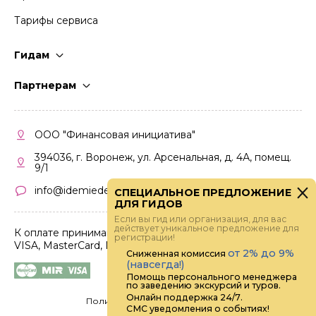
Тарифы сервиса
Гидам
Стать гидом
Партнерам
Частые вопросы
Стать партнером
Правила работы
Кабинет партнера
ООО "Финансовая инициатива"
Правила участия
394036, г. Воронеж, ул. Арсенальная, д. 4А, помещ.
9/1
info@idemiedem.ru
СПЕЦИАЛЬНОЕ ПРЕДЛОЖЕНИЕ
ДЛЯ ГИДОВ
Если вы гид или организация, для вас
действует уникальное предложение для
К оплате принимаются карты
регистрации!
VISA, MasterCard, МИР
от 2% до 9%
Сниженная комиссия
(навсегда!)
Помощь персонального менеджера
по заведению экскурсий и туров.
Онлайн поддержка 24/7.
Политика конфиденциальности
СМС уведомления о событиях!