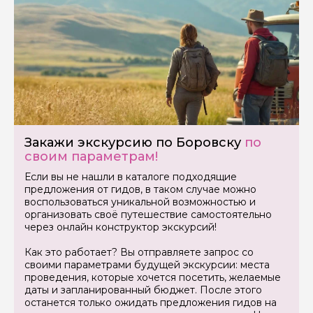
Как вас зовут
Ваша электронная почта
Ваш номер телефона
Закажи экскурсию по Боровску
по
своим параметрам!
Вопросы и комментарии
Если вы не нашли в каталоге подходящие
Если у вас есть интересующие вопросы, можете их
предложения от гидов, в таком случае можно
задать
воспользоваться уникальной возможностью и
организовать своё путешествие самостоятельно
через онлайн конструктор экскурсий!
Как это работает? Вы отправляете запрос со
своими параметрами будущей экскурсии: места
проведения, которые хочется посетить, желаемые
Я даю своё согласие на обработку персональных
даты и запланированный бюджет. После этого
данных
останется только ожидать предложения гидов на