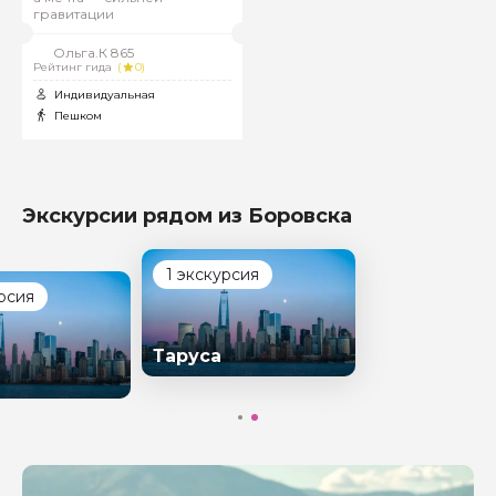
гравитации
Ольга.К 865
Рейтинг гида
(
0)
Индивидуальная
Пешком
Экскурсии рядом из Боровска
1 экскурсия
рсия
Таруса
Задайте свой вопрос гиду