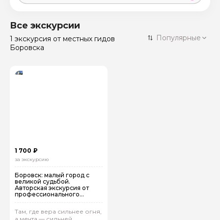
Москва
59 экскурсий
Россия
Все экскурсии
Санкт-Петербург
Популярные
1 экскурсия
от местных гидов
50 экскурсий
Россия
Боровска
Нижний Новгород
49 экскурсий
Россия
Калининград
28 экскурсий
Россия
Кисловодск
20 экскурсий
Россия
Дербент
17 экскурсий
Россия
1 700 ₽
за экскурсию
Боровск: малый город с
великой судьбой.
Авторская экскурсия от
профессионального
историка-архивиста
Там, где вера сильнее огня,
а мечта — сильней