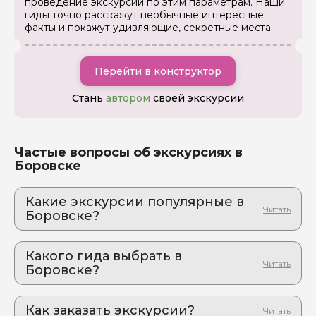
проведение экскурсии по этим параметрам. Наши
гиды точно расскажут необычные интересные
Отправить
факты и покажут удивляющие, секретные места.
Перейти в конструктор
Стань
автором
своей экскурсии
Частые вопросы об экскурсиях в
Боровске
Какие экскурсии популярные в
Боровске?
1. Боровск: малый город с великой судьбой.
Авторская экскурсия от
Какого гида выбрать в
профессионального историка-архивиста
Боровске?
Там, где вера сильнее огня, а мечта — сильней
гравитации
1. Ольга.К 865
Как заказать экскурсии?