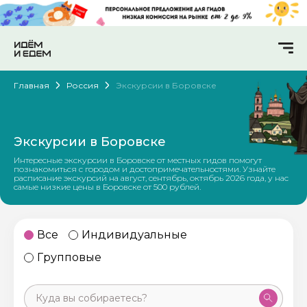
Главная
Россия
Экскурсии в Боровске
Экскурсии в Боровске
Интересные экскурсии в Боровске от местных гидов помогут
познакомиться с городом и достопримечательностями. Узнайте
расписание экскурсий на август, сентябрь, октябрь 2026 года, у нас
самые низкие цены в Боровске от 500 рублей.
Все
Индивидуальные
Групповые