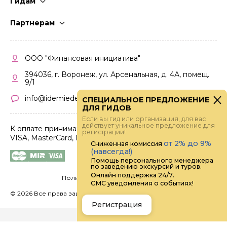
Гидам
Стать гидом
Партнерам
Частые вопросы
Стать партнером
Правила работы
Кабинет партнера
ООО "Финансовая инициатива"
Правила участия
394036, г. Воронеж, ул. Арсенальная, д. 4А, помещ.
9/1
info@idemiedem.ru
СПЕЦИАЛЬНОЕ ПРЕДЛОЖЕНИЕ
ДЛЯ ГИДОВ
Если вы гид или организация, для вас
действует уникальное предложение для
К оплате принимаются карты
регистрации!
VISA, MasterCard, МИР
от 2% до 9%
Сниженная комиссия
(навсегда!)
Помощь персонального менеджера
по заведению экскурсий и туров.
Онлайн поддержка 24/7.
Политика конфиденциальности
СМС уведомления о событиях!
©
2026 Все права защищены.
Digital
Регистрация