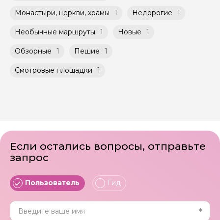
при наличии такой возможности,
условиях, что и групповые, но с количество
указанной на странице самого тура и
Монастыри, церкви, храмы
1
Недорогие
1
участников ограничено (группа может быть
заключенного между Организатором и
не более 10 человек)
Агрегатором дополнительного соглашения
Необычные маршруты
1
Новые
1
к Оферте Сервиса.
Обзорные
1
Пешие
1
Способы оплаты на сайте: Картой
российского банка можно оплатить любую
Смотровые площадки
1
экскурсию.
Если остались вопросы, отправьте
запрос
Пользователь
Гид