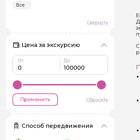
Все
Е
Д
э
п
Цена за экскурсию
С
р
От
До
П
Применить
Сбросить
Способ передвижения