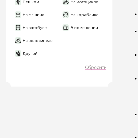
Пешком
На мотоцикле
На машине
На кораблике
На автобусе
В помещении
Задайте св
На велосипеде
Как вас зовут
Другой
Сбросить
Вопросы и комме
Если у вас есть инт
Я даю своё согласие 