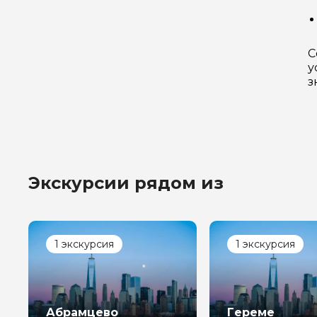
С
у
з
Экскурсии рядом из
1 экскурсия
1 экскурсия
Абрамцево
Гереме