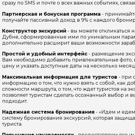
сразу по SMS и почте о всех важных событиях, связ
Партнерская и бонусная программа
- принимайте
получайте пассивный доход в 9% с каждого бронир
Конструктор экскурсий
- вы можете откликаться 
ой вопрос гиду
Дубне, сформированные ими по уникальным парам
дополнительно расширит ваши возможности зараб
Ваша электронная почта
Ваш ном
Простой и удобный интерфейс
- размещение экс
Вам необходимо добавить привлекательные фото, к
цену и указать доступные даты на несколько месяц
нтарии
Максимальная информация для туристов
- при 
ересующие вопросы, можете их задать
информацию о том, что нужно взять с собой, как д
сложности маршрута, о том, что ждет туристов на
позволяет туристам сделать осознанный выбор и в
подходит.
Надежная система бронирования
- «Идем и едем
систему бронирования экскурсий, которая защищае
туриста.
на обработку
Повышение узнаваемости
- предоставляем все 