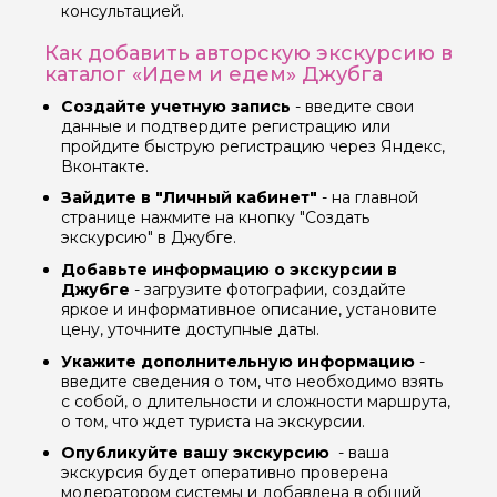
консультацией.
Как добавить авторскую экскурсию в
каталог «Идем и едем» Джубга
Вопросы и комментарии
Если у вас есть интересующие вопросы, можете их
Создайте учетную запись
- введите свои
задать
данные и подтвердите регистрацию или
пройдите быструю регистрацию через Яндекс,
Вконтакте.
Зайдите в "Личный кабинет"
- на главной
странице нажмите на кнопку "Создать
экскурсию" в Джубге.
Я даю своё согласие на обработку персональных
Добавьте информацию о экскурсии в
данных
Джубге
- загрузите фотографии, создайте
яркое и информативное описание, установите
цену, уточните доступные даты.
Отправить
Укажите дополнительную информацию
-
введите сведения о том, что необходимо взять
с собой, о длительности и сложности маршрута,
о том, что ждет туриста на экскурсии.
Опубликуйте вашу экскурсию
- ваша
экскурсия будет оперативно проверена
модератором системы и добавлена в общий