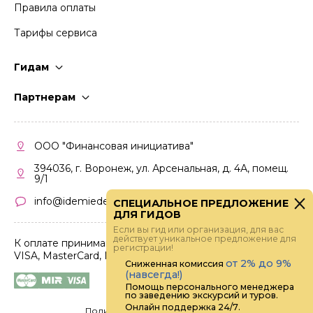
Правила оплаты
Тарифы сервиса
Гидам
Стать гидом
Партнерам
Частые вопросы
Стать партнером
Правила работы
Кабинет партнера
ООО "Финансовая инициатива"
Правила участия
394036, г. Воронеж, ул. Арсенальная, д. 4А, помещ.
9/1
info@idemiedem.ru
СПЕЦИАЛЬНОЕ ПРЕДЛОЖЕНИЕ
ДЛЯ ГИДОВ
Если вы гид или организация, для вас
действует уникальное предложение для
К оплате принимаются карты
регистрации!
VISA, MasterCard, МИР
от 2% до 9%
Сниженная комиссия
(навсегда!)
Помощь персонального менеджера
по заведению экскурсий и туров.
Онлайн поддержка 24/7.
Политика конфиденциальности