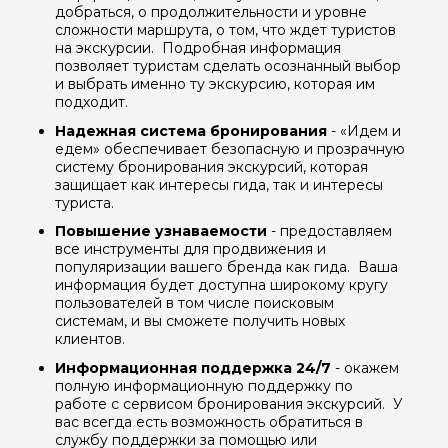
добраться, о продолжительности и уровне
сложности маршрута, о том, что ждет туристов
на экскурсии. Подробная информация
позволяет туристам сделать осознанный выбор
и выбрать именно ту экскурсию, которая им
подходит.
Надежная система бронирования
- «Идем и
едем» обеспечивает безопасную и прозрачную
систему бронирования экскурсий, которая
защищает как интересы гида, так и интересы
туриста.
Повышение узнаваемости
- предоставляем
все инструменты для продвижения и
Задайте свой вопрос гиду
популяризации вашего бренда как гида. Ваша
информация будет доступна широкому кругу
пользователей в том числе поисковым
Как вас зовут
системам, и вы сможете получить новых
клиентов.
Ваша электронная почта
Информационная поддержка 24/7
- окажем
полную информационную поддержку по
работе с сервисом бронирования экскурсий. У
вас всегда есть возможность обратиться в
Ваш номер телефона
службу поддержки за помощью или