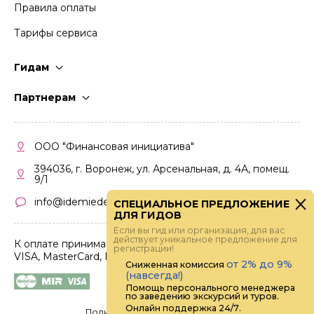
Правила оплаты
Тарифы сервиса
Гидам
Стать гидом
Партнерам
Частые вопросы
Стать партнером
Правила работы
Кабинет партнера
ООО "Финансовая инициатива"
Правила участия
394036, г. Воронеж, ул. Арсенальная, д. 4А, помещ.
9/1
info@idemiedem.ru
СПЕЦИАЛЬНОЕ ПРЕДЛОЖЕНИЕ
ДЛЯ ГИДОВ
Если вы гид или организация, для вас
действует уникальное предложение для
К оплате принимаются карты
регистрации!
VISA, MasterCard, МИР
от 2% до 9%
Сниженная комиссия
(навсегда!)
Помощь персонального менеджера
по заведению экскурсий и туров.
Онлайн поддержка 24/7.
Политика конфиденциальности