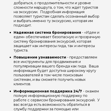
добраться, о продолжительности и уровне
сложности маршрута, о том, что ждет туристов
на экскурсии. Подробная информация
позволяет туристам сделать осознанный выбор
и выбрать именно ту экскурсию, которая им
подходит.
Надежная система бронирования
- «Идем и
едем» обеспечивает безопасную и прозрачную
систему бронирования экскурсий, которая
защищает как интересы гида, так и интересы
туриста.
Повышение узнаваемости
- предоставляем
все инструменты для продвижения и
Задайте свой вопрос гиду
популяризации вашего бренда как гида. Ваша
информация будет доступна широкому кругу
пользователей в том числе поисковым
Как вас зовут
системам, и вы сможете получить новых
клиентов.
Ваша электронная почта
Информационная поддержка 24/7
- окажем
полную информационную поддержку по
работе с сервисом бронирования экскурсий. У
вас всегда есть возможность обратиться в
Ваш номер телефона
службу поддержки за помощью или