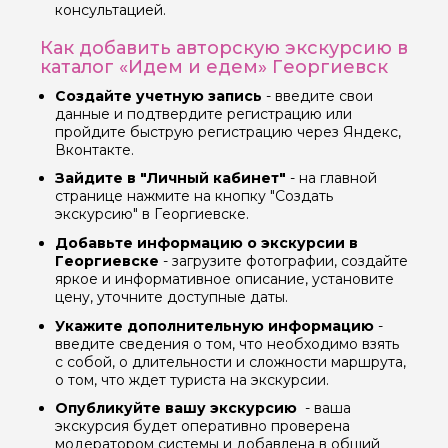
консультацией.
Как добавить авторскую экскурсию в
каталог «Идем и едем» Георгиевск
Вопросы и комментарии
Если у вас есть интересующие вопросы, можете их
Создайте учетную запись
- введите свои
задать
данные и подтвердите регистрацию или
пройдите быструю регистрацию через Яндекс,
Вконтакте.
Зайдите в "Личный кабинет"
- на главной
странице нажмите на кнопку "Создать
экскурсию" в Георгиевске.
Я даю своё согласие на обработку персональных
Добавьте информацию о экскурсии в
данных
Георгиевске
- загрузите фотографии, создайте
яркое и информативное описание, установите
цену, уточните доступные даты.
Отправить
Укажите дополнительную информацию
-
введите сведения о том, что необходимо взять
с собой, о длительности и сложности маршрута,
о том, что ждет туриста на экскурсии.
Опубликуйте вашу экскурсию
- ваша
экскурсия будет оперативно проверена
модератором системы и добавлена в общий