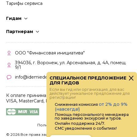
Тарифы сервиса
Гидам
Стать гидом
Партнерам
Частые вопросы
Стать партнером
Правила работы
Кабинет партнера
ООО "Финансовая инициатива"
Правила участия
394036, г. Воронеж, ул. Арсенальная, д. 4А, помещ.
9/1
info@idemiedem.ru
СПЕЦИАЛЬНОЕ ПРЕДЛОЖЕНИЕ
ДЛЯ ГИДОВ
Если вы гид или организация, для вас
действует уникальное предложение для
К оплате принимаются карты
регистрации!
VISA, MasterCard, МИР
от 2% до 9%
Сниженная комиссия
(навсегда!)
Помощь персонального менеджера
по заведению экскурсий и туров.
Онлайн поддержка 24/7.
Политика конфиденциальности
СМС уведомления о событиях!
©
2026 Все права защищены.
Digital