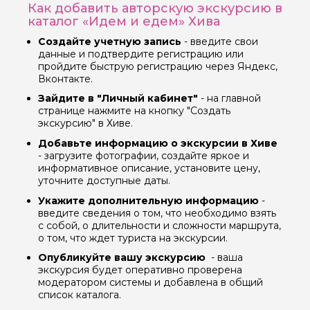
Как добавить авторскую экскурсию в
каталог «Идем и едем» Хива
Вопросы и комментарии
Создайте учетную запись
- введите свои
Если у вас есть интересующие вопросы, можете их
данные и подтвердите регистрацию или
задать
пройдите быструю регистрацию через Яндекс,
Вконтакте.
Зайдите в "Личный кабинет"
- на главной
странице нажмите на кнопку "Создать
экскурсию" в Хиве.
Добавьте информацию о экскурсии в Хиве
Я даю своё согласие на обработку персональных
- загрузите фотографии, создайте яркое и
данных
информативное описание, установите цену,
уточните доступные даты.
Отправить
Укажите дополнительную информацию
-
введите сведения о том, что необходимо взять
с собой, о длительности и сложности маршрута,
о том, что ждет туриста на экскурсии.
Опубликуйте вашу экскурсию
- ваша
экскурсия будет оперативно проверена
модератором системы и добавлена в общий
список каталога.