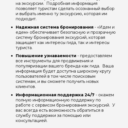
на экскурсии. Подробная информация
позволяет туристам сделать осознанный выбор
и выбрать именно ту экскурсию, которая им
подходит.
Надежная система бронирования
- «Идем и
едем» обеспечивает безопасную и прозрачную
систему бронирования экскурсий, которая
защищает как интересы гида, так и интересы
туриста.
Повышение узнаваемости
- предоставляем
все инструменты для продвижения и
популяризации вашего бренда как гида. Ваша
Задайте свой вопрос гиду
информация будет доступна широкому кругу
пользователей в том числе поисковым
системам, и вы сможете получить новых
Как вас зовут
клиентов.
Информационная поддержка 24/7
- окажем
Ваша электронная почта
полную информационную поддержку по
работе с сервисом бронирования экскурсий. У
вас всегда есть возможность обратиться в
службу поддержки за помощью или
Ваш номер телефона
консультацией.