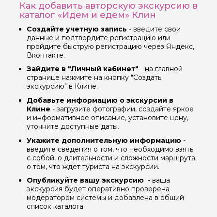
Как добавить авторскую экскурсию в
каталог «Идем и едем» Клин
Вопросы и комментарии
Создайте учетную запись
- введите свои
Если у вас есть интересующие вопросы, можете их
данные и подтвердите регистрацию или
задать
пройдите быструю регистрацию через Яндекс,
Вконтакте.
Зайдите в "Личный кабинет"
- на главной
странице нажмите на кнопку "Создать
экскурсию" в Клине.
Добавьте информацию о экскурсии в
Я даю своё согласие на обработку персональных
Клине
- загрузите фотографии, создайте яркое
данных
и информативное описание, установите цену,
уточните доступные даты.
Отправить
Укажите дополнительную информацию
-
введите сведения о том, что необходимо взять
с собой, о длительности и сложности маршрута,
о том, что ждет туриста на экскурсии.
Опубликуйте вашу экскурсию
- ваша
экскурсия будет оперативно проверена
модератором системы и добавлена в общий
список каталога.