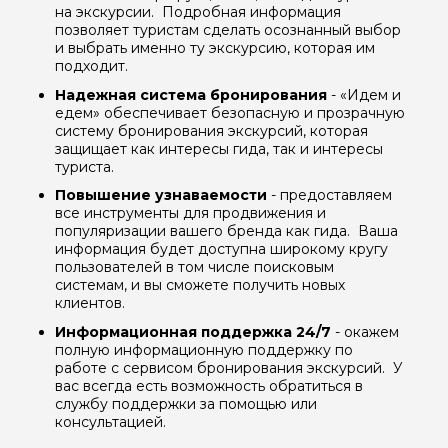
на экскурсии. Подробная информация
позволяет туристам сделать осознанный выбор
и выбрать именно ту экскурсию, которая им
подходит.
Надежная система бронирования
- «Идем и
едем» обеспечивает безопасную и прозрачную
систему бронирования экскурсий, которая
защищает как интересы гида, так и интересы
туриста.
Повышение узнаваемости
- предоставляем
все инструменты для продвижения и
популяризации вашего бренда как гида. Ваша
Задайте свой вопрос гиду
информация будет доступна широкому кругу
пользователей в том числе поисковым
системам, и вы сможете получить новых
Как вас зовут
клиентов.
Информационная поддержка 24/7
- окажем
Ваша электронная почта
полную информационную поддержку по
работе с сервисом бронирования экскурсий. У
вас всегда есть возможность обратиться в
службу поддержки за помощью или
Ваш номер телефона
консультацией.