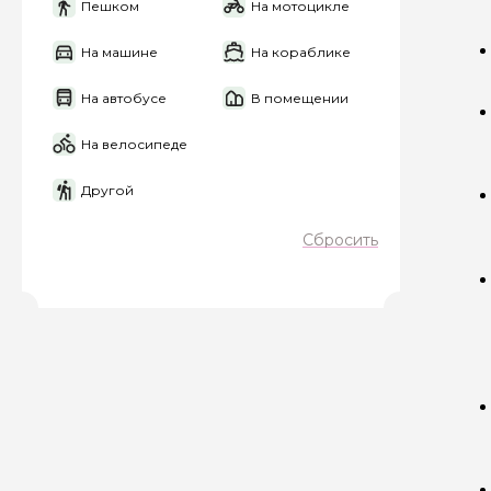
Пешком
На мотоцикле
На машине
На кораблике
На автобусе
В помещении
Задайте св
На велосипеде
Как вас зовут
Другой
Сбросить
Вопросы и комме
Если у вас есть инт
Я даю своё согласие 