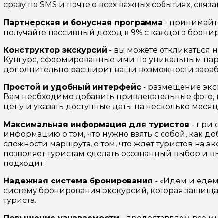
сразу по SMS и почте о всех важных событиях, связ
Партнерская и бонусная программа
- принимайте
получайте пассивный доход в 9% с каждого бронир
Конструктор экскурсий
- вы можете откликаться 
ой вопрос гиду
Кунгуре, сформированные ими по уникальным пар
дополнительно расширит ваши возможности зараб
Ваша электронная почта
Ваш ном
Простой и удобный интерфейс
- размещение экс
Вам необходимо добавить привлекательные фото, к
цену и указать доступные даты на несколько месяц
нтарии
Максимальная информация для туристов
- при 
ересующие вопросы, можете их задать
информацию о том, что нужно взять с собой, как д
сложности маршрута, о том, что ждет туристов на
позволяет туристам сделать осознанный выбор и в
подходит.
Надежная система бронирования
- «Идем и едем
систему бронирования экскурсий, которая защищае
туриста.
на обработку
Повышение узнаваемости
- предоставляем все 