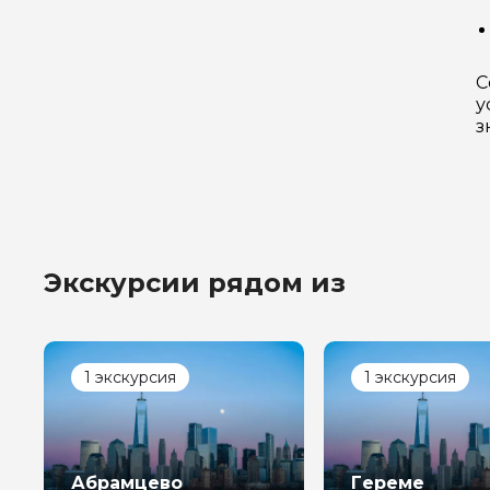
С
у
з
Экскурсии рядом из
1 экскурсия
1 экскурсия
Абрамцево
Гереме