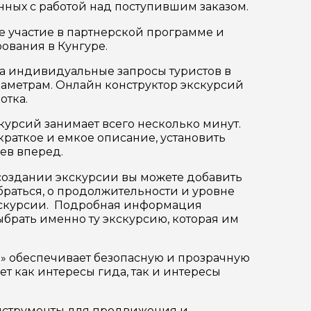
анных с работой над поступившим заказом.
 участие в партнерской программе и
ования в Кунгуре.
на индивидуальные запросы туристов в
аметрам. Онлайн конструктор экскурсий
отка.
ер телефона
курсий занимает всего несколько минут.
раткое и емкое описание, установить
ев вперед.
создании экскурсии вы можете добавить
обраться, о продолжительности и уровне
 экскурсии. Подробная информация
ыбрать именно ту экскурсию, которая им
» обеспечивает безопасную и прозрачную
т как интересы гида, так и интересы
инструменты для продвижения и