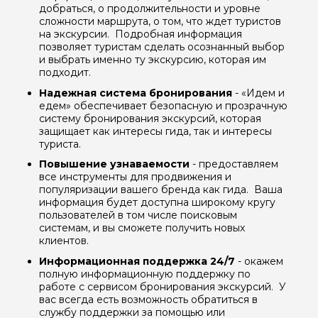
добраться, о продолжительности и уровне
сложности маршрута, о том, что ждет туристов
на экскурсии. Подробная информация
позволяет туристам сделать осознанный выбор
и выбрать именно ту экскурсию, которая им
подходит.
Надежная система бронирования
- «Идем и
едем» обеспечивает безопасную и прозрачную
систему бронирования экскурсий, которая
защищает как интересы гида, так и интересы
туриста.
Повышение узнаваемости
- предоставляем
все инструменты для продвижения и
Задайте свой вопрос гиду
популяризации вашего бренда как гида. Ваша
информация будет доступна широкому кругу
пользователей в том числе поисковым
Как вас зовут
системам, и вы сможете получить новых
клиентов.
Ваша электронная почта
Информационная поддержка 24/7
- окажем
полную информационную поддержку по
работе с сервисом бронирования экскурсий. У
вас всегда есть возможность обратиться в
Ваш номер телефона
службу поддержки за помощью или