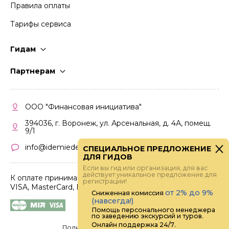
Правила оплаты
Тарифы сервиса
Гидам
Стать гидом
Партнерам
Частые вопросы
Стать партнером
Правила работы
Кабинет партнера
ООО "Финансовая инициатива"
Правила участия
394036, г. Воронеж, ул. Арсенальная, д. 4А, помещ.
9/1
info@idemiedem.ru
СПЕЦИАЛЬНОЕ ПРЕДЛОЖЕНИЕ
ДЛЯ ГИДОВ
Если вы гид или организация, для вас
действует уникальное предложение для
К оплате принимаются карты
регистрации!
VISA, MasterCard, МИР
от 2% до 9%
Сниженная комиссия
(навсегда!)
Помощь персонального менеджера
по заведению экскурсий и туров.
Онлайн поддержка 24/7.
Политика конфиденциальности