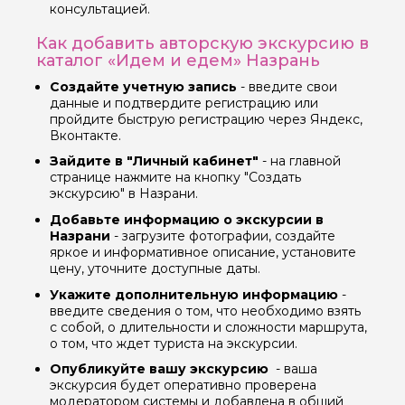
консультацией.
Как добавить авторскую экскурсию в
каталог «Идем и едем» Назрань
Вопросы и комментарии
Если у вас есть интересующие вопросы, можете их
Создайте учетную запись
- введите свои
задать
данные и подтвердите регистрацию или
пройдите быструю регистрацию через Яндекс,
Вконтакте.
Зайдите в "Личный кабинет"
- на главной
странице нажмите на кнопку "Создать
экскурсию" в Назрани.
Я даю своё согласие на обработку персональных
Добавьте информацию о экскурсии в
данных
Назрани
- загрузите фотографии, создайте
яркое и информативное описание, установите
цену, уточните доступные даты.
Отправить
Укажите дополнительную информацию
-
введите сведения о том, что необходимо взять
с собой, о длительности и сложности маршрута,
о том, что ждет туриста на экскурсии.
Опубликуйте вашу экскурсию
- ваша
экскурсия будет оперативно проверена
модератором системы и добавлена в общий