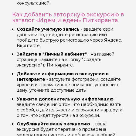
консультацией.
Как добавить авторскую экскурсию в
каталог «Идем и едем» Питкяранта
Вопросы и комментарии
Если у вас есть интересующие вопросы, можете их
Создайте учетную запись
- введите свои
задать
данные и подтвердите регистрацию или
пройдите быструю регистрацию через Яндекс,
Вконтакте.
Зайдите в "Личный кабинет"
- на главной
странице нажмите на кнопку "Создать
экскурсию" в Питкяранте.
Я даю своё согласие на обработку персональных
Добавьте информацию о экскурсии в
данных
Питкяранте
- загрузите фотографии, создайте
яркое и информативное описание, установите
цену, уточните доступные даты.
Отправить
Укажите дополнительную информацию
-
введите сведения о том, что необходимо взять
с собой, о длительности и сложности маршрута,
о том, что ждет туриста на экскурсии.
Опубликуйте вашу экскурсию
- ваша
экскурсия будет оперативно проверена
модератором системы и добавлена в общий