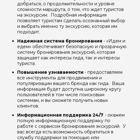
добраться, о продолжительности и уровне
сложности маршрута, о том, что ждет туристов
на экскурсии. Подробная информация
позволяет туристам сделать осознанный выбор
и выбрать именно ту экскурсию, которая им
подходит.
Надежная система бронирования
- «Идем и
едем» обеспечивает безопасную и прозрачную
систему бронирования экскурсий, которая
защищает как интересы гида, так и интересы
туриста.
Повышение узнаваемости
- предоставляем
все инструменты для продвижения и
Задайте свой вопрос гиду
популяризации вашего бренда как гида. Ваша
информация будет доступна широкому кругу
пользователей в том числе поисковым
Как вас зовут
системам, и вы сможете получить новых
клиентов.
Ваша электронная почта
Информационная поддержка 24/7
- окажем
полную информационную поддержку по
работе с сервисом бронирования экскурсий. У
вас всегда есть возможность обратиться в
Ваш номер телефона
службу поддержки за помощью или