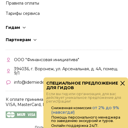
Правила оплаты
Тарифы сервиса
Гидам
Стать гидом
Партнерам
Частые вопросы
Стать партнером
Правила работы
Кабинет партнера
ООО "Финансовая инициатива"
Правила участия
394036, г. Воронеж, ул. Арсенальная, д. 4А, помещ.
9/1
info@idemiedem.ru
СПЕЦИАЛЬНОЕ ПРЕДЛОЖЕНИЕ
ДЛЯ ГИДОВ
Если вы гид или организация, для вас
действует уникальное предложение для
К оплате принимаются карты
регистрации!
VISA, MasterCard, МИР
от 2% до 9%
Сниженная комиссия
(навсегда!)
Помощь персонального менеджера
по заведению экскурсий и туров.
Онлайн поддержка 24/7.
Политика конфиденциальности