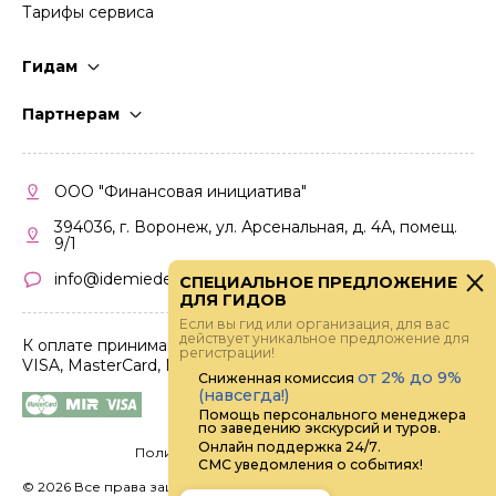
Тарифы сервиса
Гидам
Стать гидом
Партнерам
Частые вопросы
Стать партнером
Правила работы
Кабинет партнера
ООО "Финансовая инициатива"
Правила участия
394036, г. Воронеж, ул. Арсенальная, д. 4А, помещ.
9/1
info@idemiedem.ru
СПЕЦИАЛЬНОЕ ПРЕДЛОЖЕНИЕ
ДЛЯ ГИДОВ
Если вы гид или организация, для вас
действует уникальное предложение для
К оплате принимаются карты
регистрации!
VISA, MasterCard, МИР
от 2% до 9%
Сниженная комиссия
(навсегда!)
Помощь персонального менеджера
по заведению экскурсий и туров.
Онлайн поддержка 24/7.
Политика конфиденциальности
СМС уведомления о событиях!
©
2026 Все права защищены.
Digital