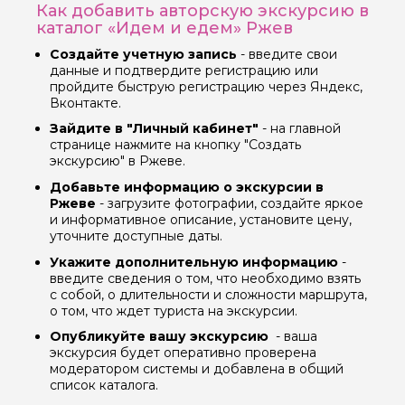
Как добавить авторскую экскурсию в
каталог «Идем и едем» Ржев
Вопросы и комментарии
Создайте учетную запись
- введите свои
Если у вас есть интересующие вопросы, можете их
данные и подтвердите регистрацию или
задать
пройдите быструю регистрацию через Яндекс,
Вконтакте.
Зайдите в "Личный кабинет"
- на главной
странице нажмите на кнопку "Создать
экскурсию" в Ржеве.
Добавьте информацию о экскурсии в
Я даю своё согласие на обработку персональных
Ржеве
- загрузите фотографии, создайте яркое
данных
и информативное описание, установите цену,
уточните доступные даты.
Отправить
Укажите дополнительную информацию
-
введите сведения о том, что необходимо взять
с собой, о длительности и сложности маршрута,
о том, что ждет туриста на экскурсии.
Опубликуйте вашу экскурсию
- ваша
экскурсия будет оперативно проверена
модератором системы и добавлена в общий
список каталога.