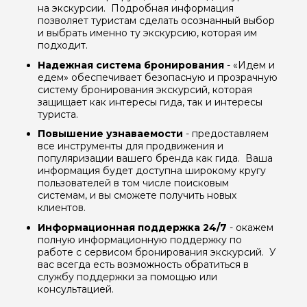
на экскурсии. Подробная информация
позволяет туристам сделать осознанный выбор
и выбрать именно ту экскурсию, которая им
подходит.
Надежная система бронирования
- «Идем и
едем» обеспечивает безопасную и прозрачную
систему бронирования экскурсий, которая
защищает как интересы гида, так и интересы
туриста.
Повышение узнаваемости
- предоставляем
все инструменты для продвижения и
популяризации вашего бренда как гида. Ваша
Задайте свой вопрос гиду
информация будет доступна широкому кругу
пользователей в том числе поисковым
системам, и вы сможете получить новых
Как вас зовут
клиентов.
Информационная поддержка 24/7
- окажем
Ваша электронная почта
полную информационную поддержку по
работе с сервисом бронирования экскурсий. У
вас всегда есть возможность обратиться в
службу поддержки за помощью или
Ваш номер телефона
консультацией.