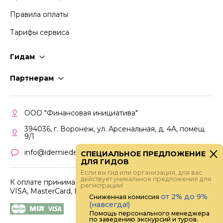
Правила оплаты
Тарифы сервиса
Гидам
Стать гидом
Партнерам
Частые вопросы
Стать партнером
Правила работы
Кабинет партнера
ООО "Финансовая инициатива"
Правила участия
394036, г. Воронеж, ул. Арсенальная, д. 4А, помещ.
9/1
info@idemiedem.ru
СПЕЦИАЛЬНОЕ ПРЕДЛОЖЕНИЕ
ДЛЯ ГИДОВ
Если вы гид или организация, для вас
действует уникальное предложение для
К оплате принимаются карты
регистрации!
VISA, MasterCard, МИР
от 2% до 9%
Сниженная комиссия
(навсегда!)
Помощь персонального менеджера
по заведению экскурсий и туров.