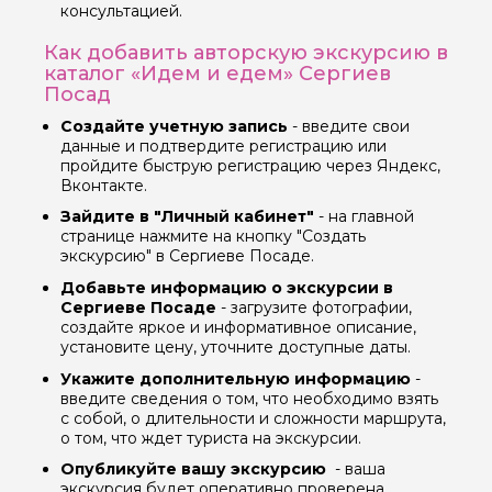
консультацией.
Как добавить авторскую экскурсию в
каталог «Идем и едем» Сергиев
Вопросы и комментарии
Посад
Если у вас есть интересующие вопросы, можете их
задать
Создайте учетную запись
- введите свои
данные и подтвердите регистрацию или
пройдите быструю регистрацию через Яндекс,
Вконтакте.
Зайдите в "Личный кабинет"
- на главной
странице нажмите на кнопку "Создать
экскурсию" в Сергиеве Посаде.
Я даю своё согласие на обработку персональных
Добавьте информацию о экскурсии в
данных
Сергиеве Посаде
- загрузите фотографии,
создайте яркое и информативное описание,
Отправить
установите цену, уточните доступные даты.
Укажите дополнительную информацию
-
введите сведения о том, что необходимо взять
с собой, о длительности и сложности маршрута,
о том, что ждет туриста на экскурсии.
Опубликуйте вашу экскурсию
- ваша
экскурсия будет оперативно проверена