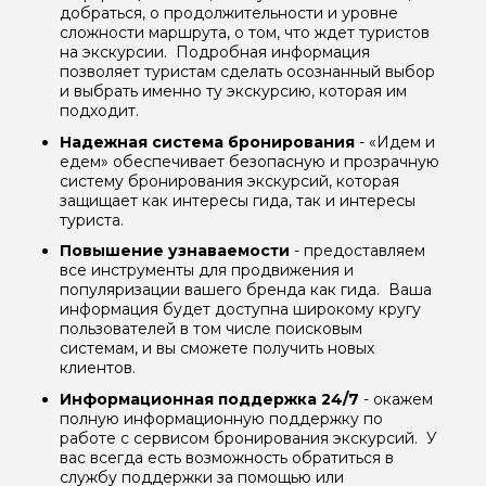
добраться, о продолжительности и уровне
сложности маршрута, о том, что ждет туристов
на экскурсии. Подробная информация
позволяет туристам сделать осознанный выбор
и выбрать именно ту экскурсию, которая им
подходит.
Надежная система бронирования
- «Идем и
едем» обеспечивает безопасную и прозрачную
систему бронирования экскурсий, которая
защищает как интересы гида, так и интересы
туриста.
Повышение узнаваемости
- предоставляем
все инструменты для продвижения и
популяризации вашего бренда как гида. Ваша
Задайте свой вопрос гиду
информация будет доступна широкому кругу
пользователей в том числе поисковым
Как вас зовут
системам, и вы сможете получить новых
клиентов.
Информационная поддержка 24/7
- окажем
Ваша электронная почта
полную информационную поддержку по
работе с сервисом бронирования экскурсий. У
вас всегда есть возможность обратиться в
службу поддержки за помощью или
Ваш номер телефона