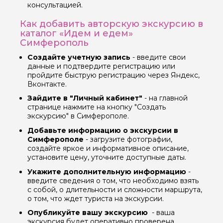
консультацией.
Как добавить авторскую экскурсию в
Ваш номер телефона
каталог «Идем и едем»
Симферополь
Создайте учетную запись
- введите свои
Вопросы и комментарии
данные и подтвердите регистрацию или
Если у вас есть интересующие вопросы, можете их
пройдите быструю регистрацию через Яндекс,
задать
Вконтакте.
Зайдите в "Личный кабинет"
- на главной
странице нажмите на кнопку "Создать
экскурсию" в Симферополе.
Добавьте информацию о экскурсии в
Симферополе
- загрузите фотографии,
Я даю своё согласие на обработку персональных
создайте яркое и информативное описание,
данных
установите цену, уточните доступные даты.
Укажите дополнительную информацию
-
Отправить
введите сведения о том, что необходимо взять
с собой, о длительности и сложности маршрута,
о том, что ждет туриста на экскурсии.
Опубликуйте вашу экскурсию
- ваша
экскурсия будет оперативно проверена