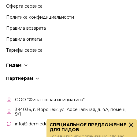
Оферта сервиса
Политика конфидициальности
Правила возврата
Правила оплаты
Тарифы сервиса
Гидам
Стать гидом
Партнерам
Частые вопросы
Стать партнером
Правила работы
Кабинет партнера
ООО "Финансовая инициатива"
Правила участия
394036, г. Воронеж, ул. Арсенальная, д. 4А, помещ.
9/1
info@idemiedem.ru
СПЕЦИАЛЬНОЕ ПРЕДЛОЖЕНИЕ
ДЛЯ ГИДОВ
Если вы гид или организация, для вас