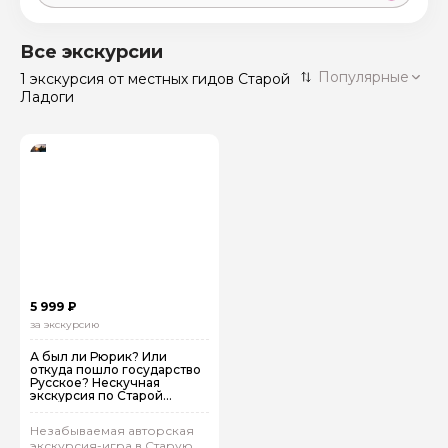
Москва
59 экскурсий
Россия
Все экскурсии
Санкт-Петербург
Популярные
1 экскурсия
от местных гидов Старой
50 экскурсий
Россия
Ладоги
Нижний Новгород
49 экскурсий
Россия
Калининград
28 экскурсий
Россия
Кисловодск
20 экскурсий
Россия
Дербент
17 экскурсий
Россия
5 999 ₽
за экскурсию
А был ли Рюрик? Или
откуда пошло государство
Русское? Нескучная
экскурсия по Старой
Ладоге
Незабываемая авторская
экскурсия-игра в Старую