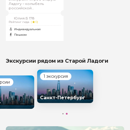
Ладогу – колыбель
российской
государственности
Юлия.Б 178
Рейтинг гида
(
0)
Индивидуальная
Пешком
Экскурсии рядом из Старой Ладоги
1 экскурсия
урсии
Санкт-Петербург
г