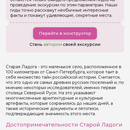
проведение экскурсии по этим параметрам. Наши
Задайте свой вопрос гиду
гиды точно расскажут необычные интересные
факты и покажут удивляющие, секретные места.
Как вас зовут
Перейти в конструктор
Ваша электронная почта
Стань
автором
своей экскурсии
Ваш номер телефона
Старая Ладога - это маленькое село, расположенное в
100 километрах от Санкт-Петербурга, которое таит в
себе множество тайн российской истории. Считается,
что это одно из самых древних русских поселений и, по
Вопросы и комментарии
мнению некоторых исследователей, именно первая
Если у вас есть интересующие вопросы, можете их
задать
столица Северной Руси. На это указывают
многочисленные архитектурные и культурные
артефакты, которые сохранились до наших дней, а
также исторические документы и летописи,
подтверждающие значимость этого места.
Достопримечательности Старой Ладоги