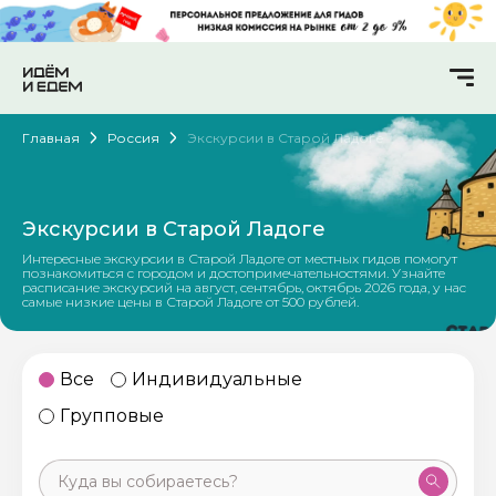
Главная
Россия
Экскурсии в Старой Ладоге
Экскурсии в Старой Ладоге
Интересные экскурсии в Старой Ладоге от местных гидов помогут
познакомиться с городом и достопримечательностями. Узнайте
расписание экскурсий на август, сентябрь, октябрь 2026 года, у нас
самые низкие цены в Старой Ладоге от 500 рублей.
Все
Индивидуальные
Групповые