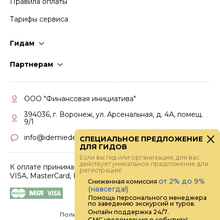
Правила оплаты
Тарифы сервиса
Гидам
Стать гидом
Партнерам
Частые вопросы
Стать партнером
Правила работы
Кабинет партнера
ООО "Финансовая инициатива"
Правила участия
394036, г. Воронеж, ул. Арсенальная, д. 4А, помещ.
9/1
info@idemiedem.ru
СПЕЦИАЛЬНОЕ ПРЕДЛОЖЕНИЕ
ДЛЯ ГИДОВ
Если вы гид или организация, для вас
действует уникальное предложение для
К оплате принимаются карты
регистрации!
VISA, MasterCard, МИР
от 2% до 9%
Сниженная комиссия
(навсегда!)
Помощь персонального менеджера
по заведению экскурсий и туров.
Онлайн поддержка 24/7.
Политика конфиденциальности
СМС уведомления о событиях!