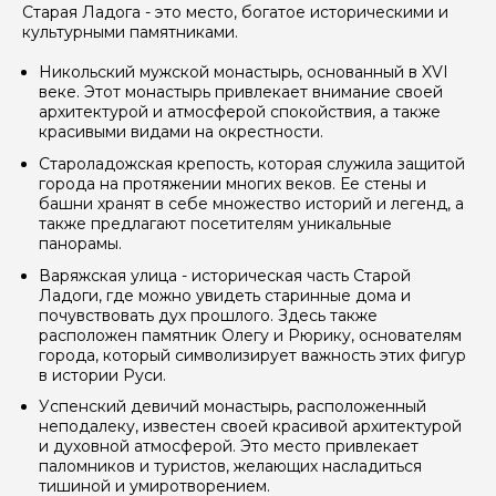
Я даю своё согласие на обработку персональных
Старая Ладога - это место, богатое историческими и
данных
культурными памятниками.
Никольский мужской монастырь, основанный в XVI
Отправить
веке. Этот монастырь привлекает внимание своей
архитектурой и атмосферой спокойствия, а также
красивыми видами на окрестности.
Староладожская крепость, которая служила защитой
города на протяжении многих веков. Ее стены и
башни хранят в себе множество историй и легенд, а
также предлагают посетителям уникальные
панорамы.
Варяжская улица - историческая часть Старой
Ладоги, где можно увидеть старинные дома и
почувствовать дух прошлого. Здесь также
расположен памятник Олегу и Рюрику, основателям
города, который символизирует важность этих фигур
в истории Руси.
Успенский девичий монастырь, расположенный
неподалеку, известен своей красивой архитектурой
и духовной атмосферой. Это место привлекает
паломников и туристов, желающих насладиться
тишиной и умиротворением.