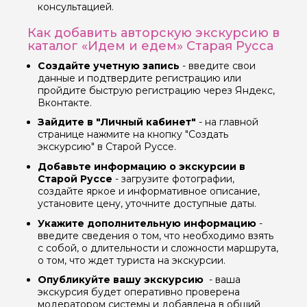
консультацией.
Как добавить авторскую экскурсию в
Вопросы и комментарии
каталог «Идем и едем» Старая Русса
Если у вас есть интересующие вопросы, можете их
Создайте учетную запись
- введите свои
задать
данные и подтвердите регистрацию или
пройдите быструю регистрацию через Яндекс,
Вконтакте.
Зайдите в "Личный кабинет"
- на главной
странице нажмите на кнопку "Создать
экскурсию" в Старой Руссе.
Я даю своё согласие на обработку персональных
Добавьте информацию о экскурсии в
данных
Старой Руссе
- загрузите фотографии,
создайте яркое и информативное описание,
установите цену, уточните доступные даты.
Отправить
Укажите дополнительную информацию
-
введите сведения о том, что необходимо взять
с собой, о длительности и сложности маршрута,
о том, что ждет туриста на экскурсии.
Опубликуйте вашу экскурсию
- ваша
экскурсия будет оперативно проверена
модератором системы и добавлена в общий