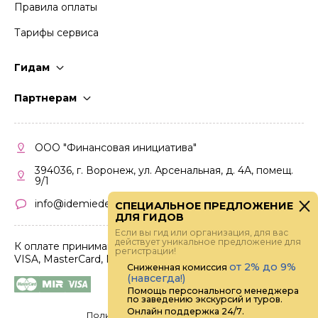
Правила оплаты
Тарифы сервиса
Гидам
Стать гидом
Партнерам
Частые вопросы
Стать партнером
Правила работы
Кабинет партнера
ООО "Финансовая инициатива"
Правила участия
394036, г. Воронеж, ул. Арсенальная, д. 4А, помещ.
9/1
info@idemiedem.ru
СПЕЦИАЛЬНОЕ ПРЕДЛОЖЕНИЕ
ДЛЯ ГИДОВ
Если вы гид или организация, для вас
действует уникальное предложение для
К оплате принимаются карты
регистрации!
VISA, MasterCard, МИР
от 2% до 9%
Сниженная комиссия
(навсегда!)
Помощь персонального менеджера
по заведению экскурсий и туров.
Онлайн поддержка 24/7.
Политика конфиденциальности