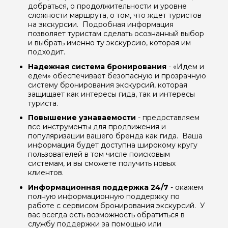
добраться, о продолжительности и уровне
сложности маршрута, о том, что ждет туристов
на экскурсии. Подробная информация
позволяет туристам сделать осознанный выбор
и выбрать именно ту экскурсию, которая им
подходит.
Надежная система бронирования
- «Идем и
едем» обеспечивает безопасную и прозрачную
систему бронирования экскурсий, которая
защищает как интересы гида, так и интересы
туриста.
Повышение узнаваемости
- предоставляем
все инструменты для продвижения и
Задайте свой вопрос гиду
популяризации вашего бренда как гида. Ваша
информация будет доступна широкому кругу
пользователей в том числе поисковым
Как вас зовут
системам, и вы сможете получить новых
клиентов.
Ваша электронная почта
Информационная поддержка 24/7
- окажем
полную информационную поддержку по
работе с сервисом бронирования экскурсий. У
вас всегда есть возможность обратиться в
Ваш номер телефона
службу поддержки за помощью или