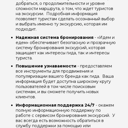
добраться, о продолжительности и уровне
сложности маршрута, о том, что ждет туристов
на экскурсии. Подробная информация
позволяет туристам сделать осознанный выбор
и выбрать именно ту экскурсию, которая им
подходит.
Надежная система бронирования
- «Идем и
едем» обеспечивает безопасную и прозрачную
систему бронирования экскурсий, которая
защищает как интересы гида, так и интересы
туриста.
Повышение узнаваемости
- предоставляем
все инструменты для продвижения и
Задайте свой вопрос гиду
популяризации вашего бренда как гида. Ваша
информация будет доступна широкому кругу
пользователей в том числе поисковым
Как вас зовут
системам, и вы сможете получить новых
клиентов.
Ваша электронная почта
Информационная поддержка 24/7
- окажем
полную информационную поддержку по
работе с сервисом бронирования экскурсий. У
вас всегда есть возможность обратиться в
Ваш номер телефона
службу поддержки за помощью или