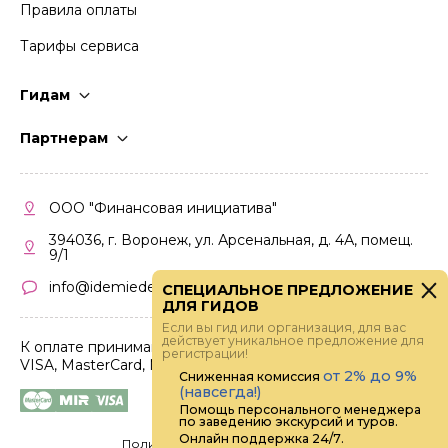
Правила оплаты
Тарифы сервиса
Гидам
Стать гидом
Партнерам
Частые вопросы
Стать партнером
Правила работы
Кабинет партнера
ООО "Финансовая инициатива"
Правила участия
394036, г. Воронеж, ул. Арсенальная, д. 4А, помещ.
9/1
info@idemiedem.ru
СПЕЦИАЛЬНОЕ ПРЕДЛОЖЕНИЕ
ДЛЯ ГИДОВ
Если вы гид или организация, для вас
действует уникальное предложение для
К оплате принимаются карты
регистрации!
VISA, MasterCard, МИР
от 2% до 9%
Сниженная комиссия
(навсегда!)
Помощь персонального менеджера
по заведению экскурсий и туров.
Онлайн поддержка 24/7.
Политика конфиденциальности