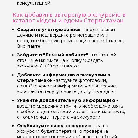
консультацией.
Как добавить авторскую экскурсию в
Вопросы и комментарии
каталог «Идем и едем» Стерлитамак
Если у вас есть интересующие вопросы, можете их
Создайте учетную запись
- введите свои
задать
данные и подтвердите регистрацию или
пройдите быструю регистрацию через Яндекс,
Вконтакте.
Зайдите в "Личный кабинет"
- на главной
странице нажмите на кнопку "Создать
экскурсию" в Стерлитамаке.
Я даю своё согласие на обработку персональных
Добавьте информацию о экскурсии в
данных
Стерлитамаке
- загрузите фотографии,
создайте яркое и информативное описание,
установите цену, уточните доступные даты.
Отправить
Укажите дополнительную информацию
-
введите сведения о том, что необходимо взять
с собой, о длительности и сложности маршрута,
о том, что ждет туриста на экскурсии.
Опубликуйте вашу экскурсию
- ваша
экскурсия будет оперативно проверена
модератором системы и добавлена в общий