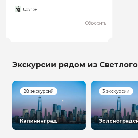
Другой
Сбросить
Задайте св
Экскурсии рядом из Светлого
Как вас зовут
Вопросы и комме
28 экскурсий
3 экскурсии
Если у вас есть инт
Калининград
Зеленоградс