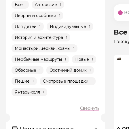
Все
Авторские
1
В
Дворцы и особняки
1
Для детей
Индивидуальные
1
1
Все
История и архитектура
1
1 экс
Монастыри, церкви, храмы
1
Необычные маршруты
Новые
1
1
Обзорные
Охотничий домик
1
1
Пешие
Смотровые площадки
1
1
Янтарь-холл
1
4 0
Цена за экскурсию