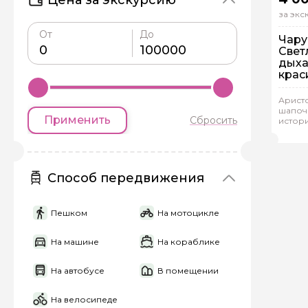
за эк
От
До
Чар
Свет
дыха
крас
наст
Пе
Аристо
Ин
шапоч
Применить
Сбросить
истор
Ири
Способ передвижения
Пешком
На мотоцикле
На машине
На кораблике
На автобусе
В помещении
На велосипеде