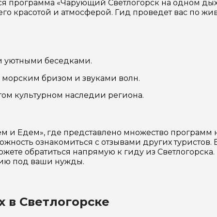
я программа «Чарующий Светлогорск на одном дыха
его красотой и атмосферой. Гид проведет вас по ж
и уютными беседками.
 морским бризом и звуками волн.
атом культурном наследии региона.
ем и Едем», где представлено множество программ н
ожность ознакомиться с отзывами других туристов.
ожете обратиться напрямую к гиду из Светлогорска. 
сию под ваши нужды.
х в Светлогорске