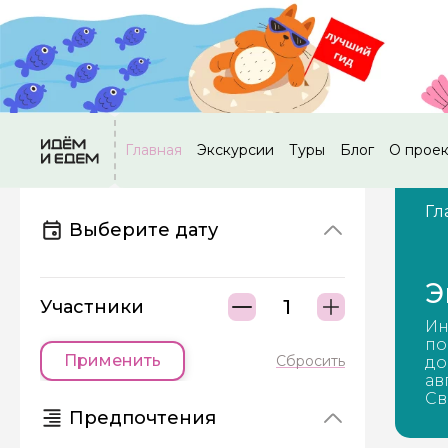
Главная
Экскурсии
Туры
Блог
О прое
Гл
Выберите дату
Э
Участники
Ин
по
Применить
Сбросить
до
ав
Св
Предпочтения