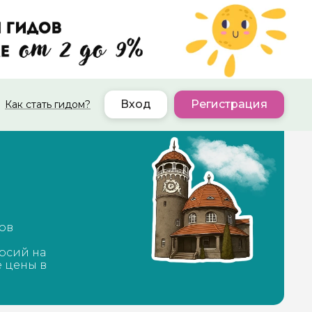
Вход
Регистрация
Как стать гидом?
дов
рсий на
е цены в