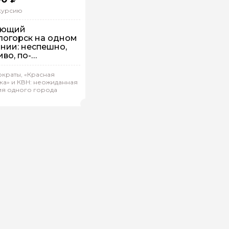
скурсию
ующий
логорск на одном
нии: неспешно,
иво, по-
оящему
шком
краты, «Красная
дивидуальная
ка» и КВН: неожиданная
ия одного города
на.С 139
(
0)
Рейтинг гида