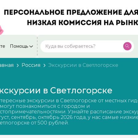
кте
Помощь
Москва
Посмотреть все города
59 экскурсий
Россия
авная
Россия
Экскурсии в Светлогорске
Санкт-Петербург
50 экскурсий
Россия
кскурсии в Светлогорске
Нижний Новгород
49 экскурсий
Россия
тересные экскурсии в Светлогорске от местных ги
Калининград
могут познакомиться с городом и
28 экскурсий
Россия
стопримечательностями. Узнайте расписание экску
густ, сентябрь, октябрь 2026 года, у нас самые низки
Кисловодск
етлогорске от 500 рублей.
20 экскурсий
Россия
Дербент