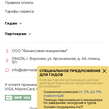
Правила оплаты
Тарифы сервиса
Гидам
Стать гидом
Партнерам
Частые вопросы
Стать партнером
Правила работы
Кабинет партнера
ООО "Финансовая инициатива"
Правила участия
394036, г. Воронеж, ул. Арсенальная, д. 4А, помещ.
9/1
info@idemiedem.ru
СПЕЦИАЛЬНОЕ ПРЕДЛОЖЕНИЕ
ДЛЯ ГИДОВ
Если вы гид или организация, для вас
действует уникальное предложение для
К оплате принимаются карты
регистрации!
VISA, MasterCard, МИР
от 2% до 9%
Сниженная комиссия
(навсегда!)
Помощь персонального менеджера
по заведению экскурсий и туров.
Онлайн поддержка 24/7.
Политика конфиденциальности