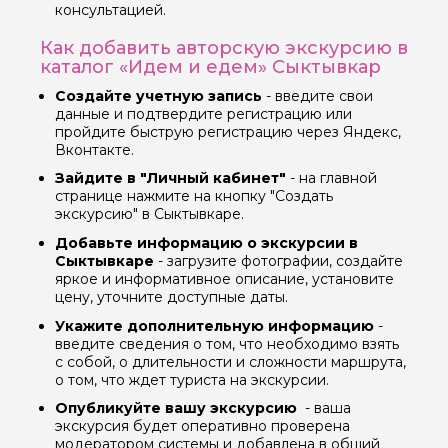
консультацией.
Как добавить авторскую экскурсию в
каталог «Идем и едем» Сыктывкар
Вопросы и комментарии
Если у вас есть интересующие вопросы, можете их
Создайте учетную запись
- введите свои
задать
данные и подтвердите регистрацию или
пройдите быструю регистрацию через Яндекс,
Вконтакте.
Зайдите в "Личный кабинет"
- на главной
странице нажмите на кнопку "Создать
экскурсию" в Сыктывкаре.
Я даю своё согласие на обработку персональных
Добавьте информацию о экскурсии в
данных
Сыктывкаре
- загрузите фотографии, создайте
яркое и информативное описание, установите
цену, уточните доступные даты.
Отправить
Укажите дополнительную информацию
-
введите сведения о том, что необходимо взять
с собой, о длительности и сложности маршрута,
о том, что ждет туриста на экскурсии.
Опубликуйте вашу экскурсию
- ваша
экскурсия будет оперативно проверена
модератором системы и добавлена в общий