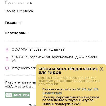
Правила оплаты
Тарифы сервиса
Гидам
Стать гидом
Партнерам
Частые вопросы
Стать партнером
Правила работы
Кабинет партнера
ООО "Финансовая инициатива"
Правила участия
394036, г. Воронеж, ул. Арсенальная, д. 4А, помещ.
9/1
info@idemiedem.ru
СПЕЦИАЛЬНОЕ ПРЕДЛОЖЕНИЕ
ДЛЯ ГИДОВ
Если вы гид или организация, для вас
действует уникальное предложение для
К оплате принимаются карты
регистрации!
VISA, MasterCard, МИР
от 2% до 9%
Сниженная комиссия
(навсегда!)
Помощь персонального менеджера
по заведению экскурсий и туров.
Онлайн поддержка 24/7.
Политика конфиденциальности