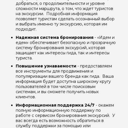
добраться, о продолжительности и уровне
сложности маршрута, о том, что ждет туристов
на экскурсии. Подробная информация
позволяет туристам сделать осознанный выбор
и выбрать именно ту экскурсию, которая им
подходит.
Надежная система бронирования
- «Идем и
едем» обеспечивает безопасную и прозрачную
систему бронирования экскурсий, которая
защищает как интересы гида, так и интересы
туриста.
Повышение узнаваемости
- предоставляем
все инструменты для продвижения и
Задайте свой вопрос гиду
популяризации вашего бренда как гида. Ваша
информация будет доступна широкому кругу
пользователей в том числе поисковым
Как вас зовут
системам, и вы сможете получить новых
клиентов.
Ваша электронная почта
Информационная поддержка 24/7
- окажем
полную информационную поддержку по
работе с сервисом бронирования экскурсий. У
вас всегда есть возможность обратиться в
Ваш номер телефона
службу поддержки за помощью или