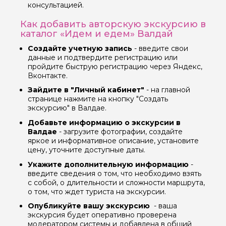
консультацией.
Как добавить авторскую экскурсию в
каталог «Идем и едем» Валдай
Вопросы и комментарии
Если у вас есть интересующие вопросы, можете их
Создайте учетную запись
- введите свои
задать
данные и подтвердите регистрацию или
пройдите быструю регистрацию через Яндекс,
Вконтакте.
Зайдите в "Личный кабинет"
- на главной
странице нажмите на кнопку "Создать
экскурсию" в Валдае.
Я даю своё согласие на обработку персональных
Добавьте информацию о экскурсии в
данных
Валдае
- загрузите фотографии, создайте
яркое и информативное описание, установите
цену, уточните доступные даты.
Отправить
Укажите дополнительную информацию
-
введите сведения о том, что необходимо взять
с собой, о длительности и сложности маршрута,
о том, что ждет туриста на экскурсии.
Опубликуйте вашу экскурсию
- ваша
экскурсия будет оперативно проверена
модератором системы и добавлена в общий