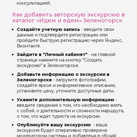
консультацией.
Как добавить авторскую экскурсию в
Вопросы и комментарии
каталог «Идем и едем» Зеленогорск
Если у вас есть интересующие вопросы, можете их
Создайте учетную запись
- введите свои
задать
данные и подтвердите регистрацию или
пройдите быструю регистрацию через Яндекс,
Вконтакте.
Зайдите в "Личный кабинет"
- на главной
странице нажмите на кнопку "Создать
экскурсию" в Зеленогорске.
Я даю своё согласие на обработку персональных
Добавьте информацию о экскурсии в
данных
Зеленогорске
- загрузите фотографии,
создайте яркое и информативное описание,
установите цену, уточните доступные даты.
Отправить
Укажите дополнительную информацию
-
введите сведения о том, что необходимо взять
с собой, о длительности и сложности маршрута,
о том, что ждет туриста на экскурсии.
Опубликуйте вашу экскурсию
- ваша
экскурсия будет оперативно проверена
модератором системы и добавлена в общий