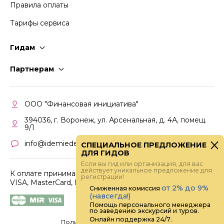
Правила оплаты
Тарифы сервиса
Гидам
Стать гидом
Партнерам
Частые вопросы
Стать партнером
Правила работы
Кабинет партнера
ООО "Финансовая инициатива"
Правила участия
394036, г. Воронеж, ул. Арсенальная, д. 4А, помещ.
9/1
info@idemiedem.ru
СПЕЦИАЛЬНОЕ ПРЕДЛОЖЕНИЕ
ДЛЯ ГИДОВ
Если вы гид или организация, для вас
действует уникальное предложение для
К оплате принимаются карты
регистрации!
VISA, MasterCard, МИР
от 2% до 9%
Сниженная комиссия
(навсегда!)
Помощь персонального менеджера
по заведению экскурсий и туров.
Онлайн поддержка 24/7.
Политика конфиденциальности