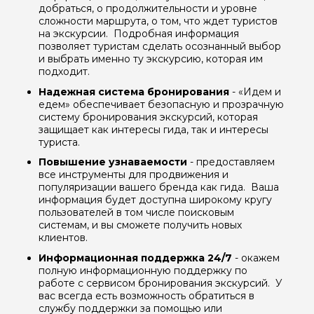
добраться, о продолжительности и уровне
сложности маршрута, о том, что ждет туристов
на экскурсии. Подробная информация
позволяет туристам сделать осознанный выбор
и выбрать именно ту экскурсию, которая им
подходит.
Надежная система бронирования
- «Идем и
едем» обеспечивает безопасную и прозрачную
систему бронирования экскурсий, которая
защищает как интересы гида, так и интересы
туриста.
Повышение узнаваемости
- предоставляем
все инструменты для продвижения и
Задайте свой вопрос гиду
популяризации вашего бренда как гида. Ваша
информация будет доступна широкому кругу
пользователей в том числе поисковым
Как вас зовут
системам, и вы сможете получить новых
клиентов.
Ваша электронная почта
Информационная поддержка 24/7
- окажем
полную информационную поддержку по
работе с сервисом бронирования экскурсий. У
вас всегда есть возможность обратиться в
Ваш номер телефона
службу поддержки за помощью или