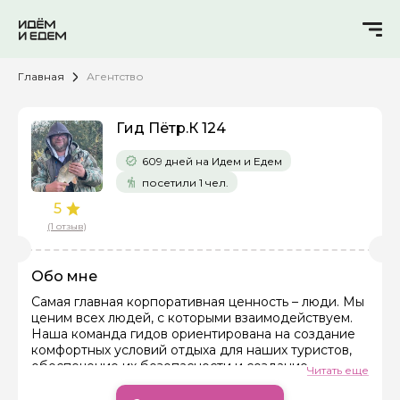
Главная
Агентство
Гид Пётр.К 124
609 дней на Идем и Едем
посетили 1 чел.
5
(1 отзыв)
Обо мне
Самая главная корпоративная ценность – люди. Мы
ценим всех людей, с которыми взаимодействуем.
Наша команда гидов ориентирована на создание
комфортных условий отдыха для наших туристов,
обеспечение их безопасности и создание
Читать еще
хорошего настроения. Выстраивание экологичных
отношений внутри коллектива, а вследствие и с