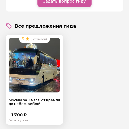
Задать вопрос гиду
потребителями, и партнерами является
неотъемлемой частью нашей работы. Ждём Вас на
наших экскурсиях!
Задайте свой вопрос гиду
Все предложения гида
Как вас зовут
5
(1 отзывов)
Ваша электронная почта
Ваш номер телефона
Вопросы и комментарии
Если у вас есть интересующие вопросы, можете их
задать
Москва за 2 часа: от Кремля
до небоскребов!
1 700 Р
/за экскурсию