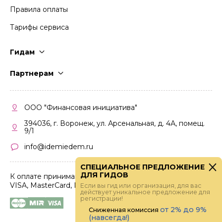
Правила оплаты
Тарифы сервиса
Гидам
Стать гидом
Партнерам
Частые вопросы
Стать партнером
Правила работы
Кабинет партнера
ООО "Финансовая инициатива"
Правила участия
394036, г. Воронеж, ул. Арсенальная, д. 4А, помещ.
9/1
info@idemiedem.ru
СПЕЦИАЛЬНОЕ ПРЕДЛОЖЕНИЕ
ДЛЯ ГИДОВ
К оплате принимаются карты
VISA, MasterCard, МИР
Если вы гид или организация, для вас
действует уникальное предложение для
регистрации!
от 2% до 9%
Сниженная комиссия
(навсегда!)