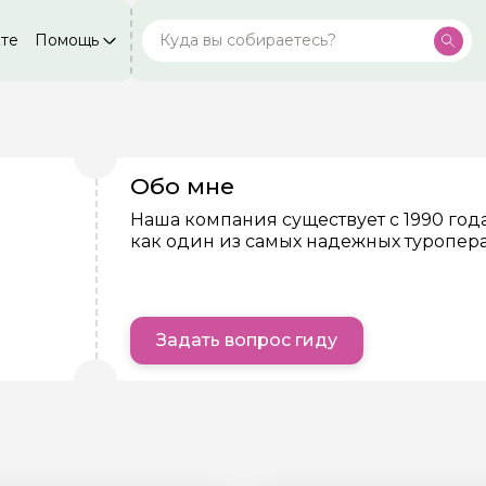
кте
Помощь
Москва
Посмотреть все города
59 экскурсий
Россия
Санкт-Петербург
50 экскурсий
Россия
Обо мне
Нижний Новгород
49 экскурсий
Россия
Наша компания существует с 1990 год
как один из самых надежных туропера
Калининград
28 экскурсий
Россия
Кисловодск
20 экскурсий
Россия
Задать вопрос гиду
Дербент
17 экскурсий
Россия