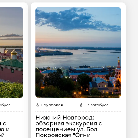
ер телефона
обусе
Групповая
На автобусе
Нижний Новгород:
 с
обзорная экскурсия с
ю и
посещением ул. Бол.
ой
Покровская "Огни