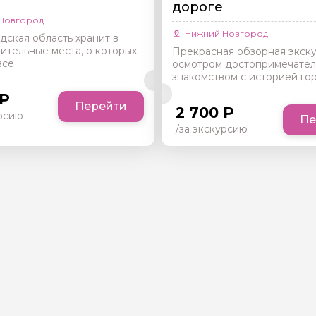
дороге
Новгород
Нижний Новгород
ская область хранит в
ительные места, о которых
Прекрасная обзорная экску
все
осмотром достопримечател
знакомством с историей го
 Р
Перейти
2 700 Р
урсию
Пе
/за экскурсию