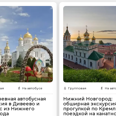
ой вопрос гиду
Ваша электронная почта
Ваш ном
нтарии
ересующие вопросы, можете их задать
ая
На автобусе
Групповая
На авт
евная автобусная
Нижний Новгород:
на обработку
сия в Дивеево и
обширная экскурсия
х
с из Нижнего
прогулкой по Кремл
ода
поездкой на канатн