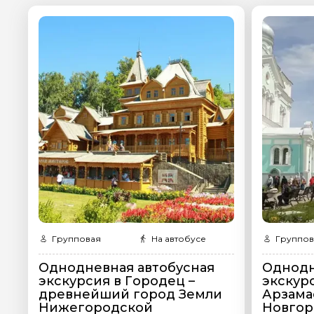
Задайте св
Как вас зовут
Вопросы и комме
Если у вас есть инт
Групповая
На автобусе
Группов
Однодневная автобусная
Однодн
Я даю своё согласие 
экскурсия в Городец –
экскур
персональных данны
древнейший город Земли
Арзама
Нижегородской
Новгор