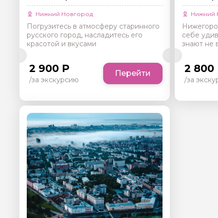
Отправить
Нижний Новгород
Нижний 
Погрузитесь в атмосферу старинного
Нижегород
русского город, насладитесь его
себе удив
красотой и вкусами
знают не 
2 900 Р
2 800
Перейти
/за экскурсию
/за экск