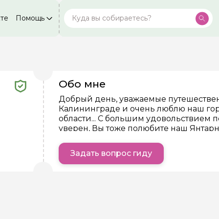
кте
Помощь
Москва
Посмотреть все города
59 экскурсий
Россия
Санкт-Петербург
50 экскурсий
Россия
Обо мне
ой вопрос гиду
Нижний Новгород
49 экскурсий
Россия
Добрый день, уважаемые путешествен
Калининграде и очень люблю наш гор
Ваша электронная почта
Ваш ном
Калининград
28 экскурсий
области... С большим удовольствием п
Россия
уверен, Вы тоже полюбите наш Янтарн
Кисловодск
20 экскурсий
Россия
нтарии
Задать вопрос гиду
Дербент
ересующие вопросы, можете их задать
17 экскурсий
Россия