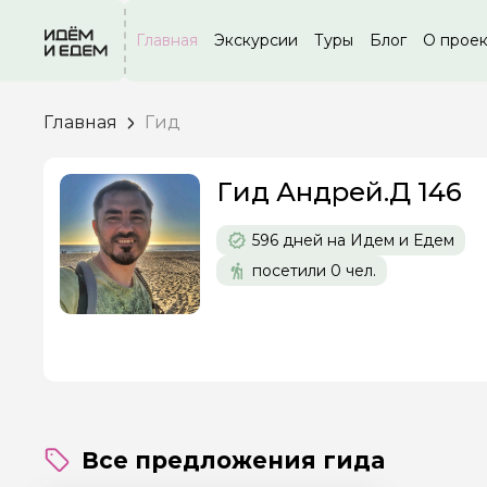
Главная
Экскурсии
Туры
Блог
О прое
Главная
Гид
Гид Андрей.Д 146
Задайте св
596 дней на Идем и Едем
Как вас зовут
посетили 0 чел.
Вопросы и комме
Если у вас есть инт
Все предложения гида