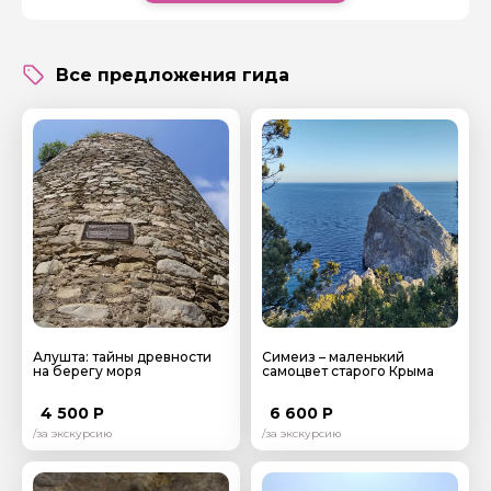
и Бахчисараю. Стараюсь не только познакомить
путешественников с историей и природой Крыма,
показать и рассказать им то, что обычно обходят
стороной в классических экскурсиях, но и влюбить
Все предложения гида
их в Крым — необыкновенный и потрясающий!
Алушта: тайны древности
Симеиз – маленький
на берегу моря
самоцвет старого Крыма
4 500 Р
6 600 Р
/за экскурсию
/за экскурсию