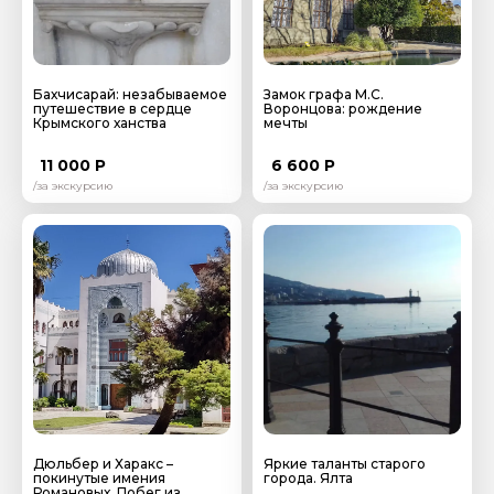
Бахчисарай: незабываемое
Замок графа М.С.
Я даю своё согласие на обработку персональных
путешествие в сердце
Воронцова: рождение
данных
Крымского ханства
мечты
11 000 Р
6 600 Р
Отправить
/за экскурсию
/за экскурсию
Дюльбер и Харакс –
Яркие таланты старого
покинутые имения
города. Ялта
Романовых. Побег из