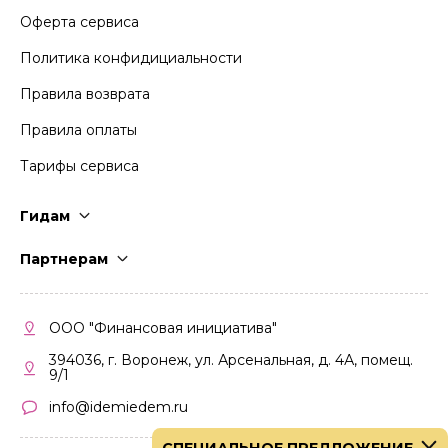
Оферта сервиса
Политика конфидициальности
Правила возврата
Правила оплаты
Тарифы сервиса
Гидам
Стать гидом
Партнерам
Частые вопросы
Стать партнером
Правила работы
Кабинет партнера
ООО "Финансовая инициатива"
Правила участия
394036, г. Воронеж, ул. Арсенальная, д. 4А, помещ.
9/1
info@idemiedem.ru