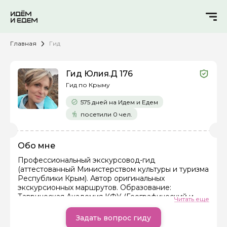
Главная
Гид
Гид Юлия.Д 176
Гид по Крыму
575 дней на Идем и Едем
посетили 0 чел.
Обо мне
Профессиональный экскурсовод-гид
(аттестованный Министерством культуры и туризма
Республики Крым). Автор оригинальных
экскурсионных маршрутов. Образование:
Таврическая Академия КФУ (Географический и
Читать еще
исторический ф-ты). В туризме более 10-ти лет.
Историк, краевед. Провожу индивидуальные
Задать вопрос гиду
экскурсии по Южному берегу Крыма, Севастополю