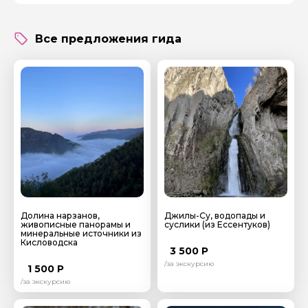
Все предложения гида
Долина нарзанов,
Джилы-Су, водопады и
живописные панорамы и
суслики (из Ессентуков)
минеральные источники из
Кисловодска
3 500 Р
/за экскурсию
1 500 Р
/за экскурсию