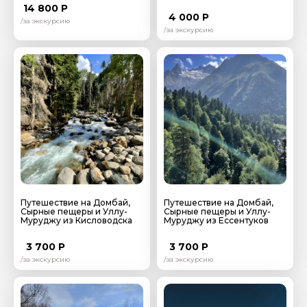
14 800 Р
Отправить
4 000 Р
/за экскурсию
/за экскурсию
Путешествие на Домбай,
Путешествие на Домбай,
Сырные пещеры и Уллу-
Сырные пещеры и Уллу-
Муруджу из Кисловодска
Муруджу из Ессентуков
3 700 Р
3 700 Р
/за экскурсию
/за экскурсию