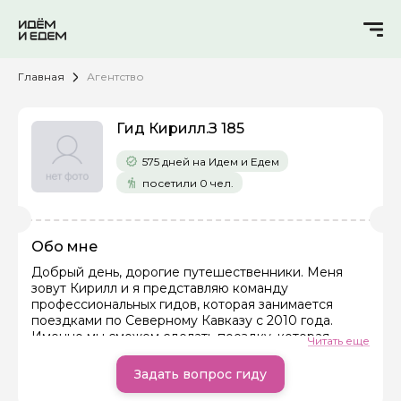
Главная
Агентство
Гид Кирилл.З 185
575 дней на Идем и Едем
посетили 0 чел.
Обо мне
Добрый день, дорогие путешественники. Меня
зовут Кирилл и я представляю команду
профессиональных гидов, которая занимается
поездками по Северному Кавказу с 2010 года.
Именно мы сможем сделать поездку, которая
Читать еще
останется в вашей памяти надолго!
Задать вопрос гиду