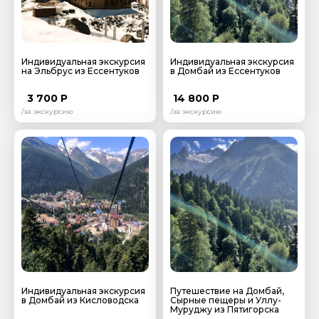
Как вас зовут
Ваша электронная почта
Индивидуальная экскурсия
Индивидуальная экскурсия
на Эльбрус из Ессентуков
в Домбай из Ессентуков
3 700 Р
14 800 Р
Ваш номер телефона
/за экскурсию
/за экскурсию
Вопросы и комментарии
Если у вас есть интересующие вопросы, можете их
задать
Я даю своё согласие на обработку персональных
Индивидуальная экскурсия
Путешествие на Домбай,
в Домбай из Кисловодска
Сырные пещеры и Уллу-
данных
Муруджу из Пятигорска