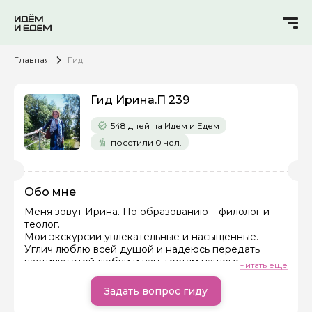
Главная
Гид
Гид Ирина.П 239
548 дней на Идем и Едем
посетили 0 чел.
Обо мне
Меня зовут Ирина. По образованию – филолог и
теолог.
Задайте свой вопрос гиду
Мои экскурсии увлекательные и насыщенные.
Углич люблю всей душой и надеюсь передать
частичку этой любви и вам, гостям нашего
Как вас зовут
Читать еще
удивительного города.
Экскурсии провожу в дружеской атмосфере и с
Задать вопрос гиду
чувством юмора.
Ваша электронная почта