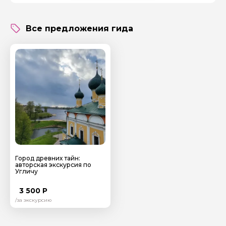
Все предложения гида
Ваш номер телефона
Вопросы и комментарии
Если у вас есть интересующие вопросы, можете их
задать
Я даю своё согласие на обработку персональных
Город древних тайн:
авторская экскурсия по
данных
Угличу
Отправить
3 500 Р
/за экскурсию