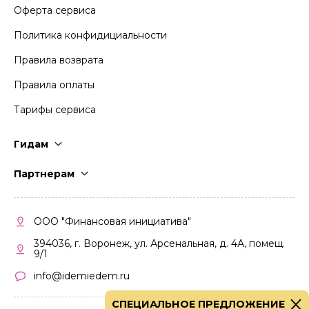
Оферта сервиса
Политика конфидициальности
Правила возврата
Правила оплаты
Тарифы сервиса
Гидам
Стать гидом
Партнерам
Частые вопросы
Стать партнером
Правила работы
Кабинет партнера
ООО "Финансовая инициатива"
Правила участия
394036, г. Воронеж, ул. Арсенальная, д. 4А, помещ.
9/1
info@idemiedem.ru
СПЕЦИАЛЬНОЕ ПРЕДЛОЖЕНИЕ