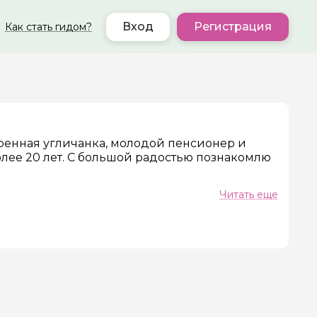
Вход
Регистрация
Как стать гидом?
ер телефона
оренная угличанка, молодой пенсионер и
олее 20 лет. С большой радостью познакомлю
Читать еще