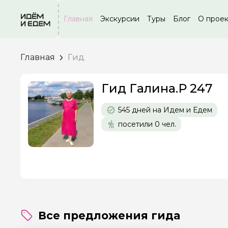
Главная
Экскурсии
Туры
Блог
О прое
Главная
Гид
Задайте св
Гид Галина.Р 247
Как вас зовут
545 дней на Идем и Едем
посетили 0 чел.
Вопросы и комме
Если у вас есть инт
Все предложения гида