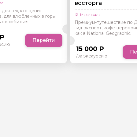
восторга
ла
 для тех, кто ценит
Махачкала
, для влюбленных в горы
ых влюбиться
Премиум-путешествие по Д
гид-эксперт, кофе-церемон
как в National Geographic
 Р
Перейти
урсию
15 000 Р
Пе
/за экскурсию