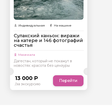
Индивидуальная
На машине
Сулакский каньон: виражи
на катере и 146 фотографий
счастья
Махачкала
Дагестан, который не покажут в
новостях: красота без цензуры
13 000 Р
Перейти
/за экскурсию