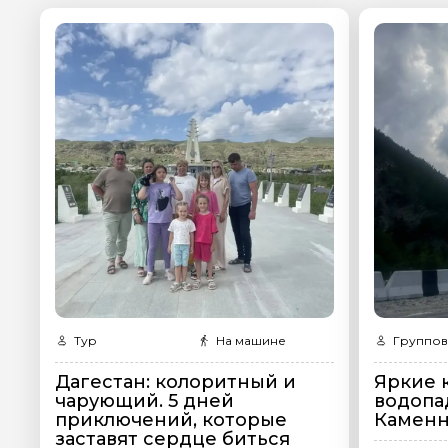
Задайте св
Как вас зовут
Вопросы и комме
Если у вас есть инт
Тур
На машине
Группов
Я даю своё согласие 
Дагестан: колоритный и
Яркие 
персональных данны
чарующий. 5 дней
водопа
приключений, которые
Каменн
Отправить
заставят сердце биться