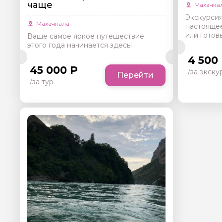
чаще
Махачка
Экскурсия
Махачкала
настоящее
или готов
Ваше самое яркое путешествие
этого года начинается здесь!
4 500
45 000 Р
/за экск
Перейти
/за тур