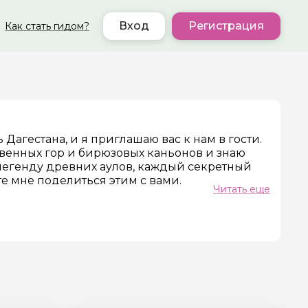
Вход
Регистрация
Как стать гидом?
Дагестана, и я приглашаю вас к нам в гости.
твенных гор и бирюзовых каньонов и знаю
легенду древних аулов, каждый секретный
те мне поделиться этим с вами.
Читать еще
по горам, знаменитым локациям, красивым
 команде очень опытные, ответственные
ксперт своего направления: горы, история,
яем друг друга, чтобы ваше путешествие
м восхитительный тур! Гарантируем вам
емый маршрут по лучшим локациям нашей