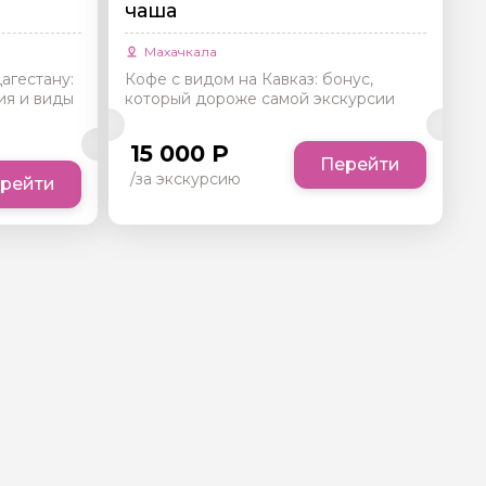
чаша
Махачкала
агестану:
Кофе с видом на Кавказ: бонус,
ия и виды
который дороже самой экскурсии
15 000 Р
Перейти
/за экскурсию
рейти