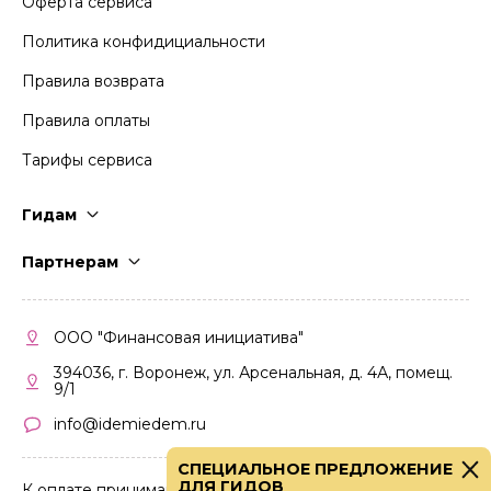
Оферта сервиса
Политика конфидициальности
Правила возврата
Правила оплаты
Тарифы сервиса
Гидам
Стать гидом
Партнерам
Частые вопросы
Стать партнером
Правила работы
Кабинет партнера
ООО "Финансовая инициатива"
Правила участия
394036, г. Воронеж, ул. Арсенальная, д. 4А, помещ.
9/1
info@idemiedem.ru
СПЕЦИАЛЬНОЕ ПРЕДЛОЖЕНИЕ
ДЛЯ ГИДОВ
К оплате принимаются карты