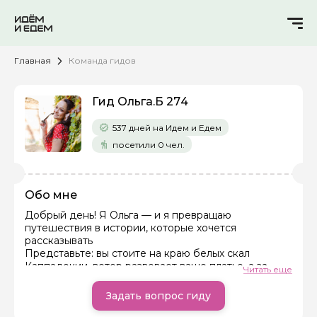
Главная
Команда гидов
Гид Ольга.Б 274
537 дней на Идем и Едем
посетили 0 чел.
Обо мне
Добрый день! Я Ольга — и я превращаю
путешествия в истории, которые хочется
Задайте свой вопрос гиду
рассказывать
Представьте: вы стоите на краю белых скал
Как вас зовут
Каппадокии, ветер развевает ваше платье, а за
Читать еще
спиной — марсианские пейзажи. Щелчок затвора
— и этот момент остается с вами навсегда.
Задать вопрос гиду
Ваша электронная почта