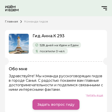
Главная
Команда гидов
Гид Анна.К 293
528 дней на Идем и Едем
посетили 0 чел.
Обо мне
Здравствуйте! Мы команда русскоговорящих гидов
в городе Санья. С радостью покажем вам главные
Задайте свой вопрос гиду
достопримечательности и поделимся связанными с
ними интересными фактами.
Как вас зовут
Читать еще
Задать вопрос гиду
Ваша электронная почта