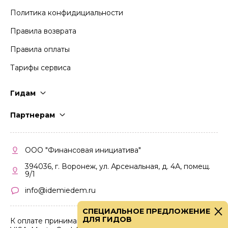
Политика конфидициальности
Правила возврата
Правила оплаты
Тарифы сервиса
Гидам
Стать гидом
Партнерам
Частые вопросы
Стать партнером
Правила работы
Кабинет партнера
ООО "Финансовая инициатива"
Правила участия
394036, г. Воронеж, ул. Арсенальная, д. 4А, помещ.
9/1
info@idemiedem.ru
СПЕЦИАЛЬНОЕ ПРЕДЛОЖЕНИЕ
ДЛЯ ГИДОВ
К оплате принимаются карты