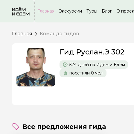
Главная
Экскурсии
Туры
Блог
О прое
Главная
Команда гидов
Гид Руслан.Э 302
Задайте св
524 дней на Идем и Едем
Как вас зовут
посетили 0 чел.
Вопросы и комме
Если у вас есть инт
Все предложения гида