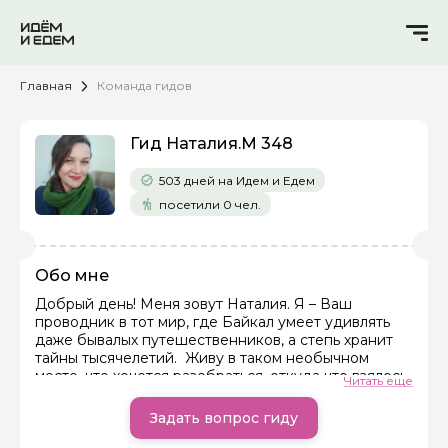
Главная
Команда гидов
Гид Наталия.М 348
503 дней на Идем и Едем
посетили 0 чел.
Обо мне
Добрый день! Меня зовут Наталия. Я – Ваш
проводник в тот мир, где Байкал умеет удивлять
Задайте свой вопрос гиду
даже бывалых путешественников, а степь хранит
тайны тысячелетий. Живу в таком необычном
месте, что хочется разобраться, откуда что взялось.
Как вас зовут
Читать еще
На Байкале и в Бурятии столько культур, различных
в корне, однако они живут мирно вместе, поэтому
Задать вопрос гиду
этот феномен мне хочется исследовать. Почему
Ваша электронная почта