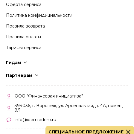
Оферта сервиса
Политика конфидициальности
Правила возврата
Правила оплаты
Тарифы сервиса
Гидам
Стать гидом
Партнерам
Частые вопросы
Стать партнером
Правила работы
Кабинет партнера
ООО "Финансовая инициатива"
Правила участия
394036, г. Воронеж, ул. Арсенальная, д. 4А, помещ.
9/1
info@idemiedem.ru
СПЕЦИАЛЬНОЕ ПРЕДЛОЖЕНИЕ