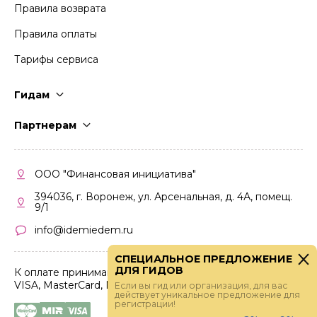
Правила возврата
Правила оплаты
Тарифы сервиса
Гидам
Стать гидом
Партнерам
Частые вопросы
Стать партнером
Правила работы
Кабинет партнера
ООО "Финансовая инициатива"
Правила участия
394036, г. Воронеж, ул. Арсенальная, д. 4А, помещ.
9/1
info@idemiedem.ru
СПЕЦИАЛЬНОЕ ПРЕДЛОЖЕНИЕ
ДЛЯ ГИДОВ
К оплате принимаются карты
VISA, MasterCard, МИР
Если вы гид или организация, для вас
действует уникальное предложение для
регистрации!