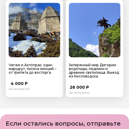
Напишите мне — и я помогу подобрать маршрут,
который не только изменит ваш взгляд на этот край
навсегда, но и подарит вам яркие эмоции и
Я даю своё согласие на обработку персональных
незабываемые впечатления!
данных
Отправить
Чегем и Актопрак: один
Затерянный мир Дигории:
маршрут, тысяча эмоций –
водопады, ледники и
от трепета до восторга
древние святилища. Выезд
из Кисловодска
4 000 Р
26 000 Р
/за экскурсию
/за экскурсию
Если остались вопросы, отправьте