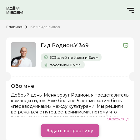
Главная
Команда гидов
Гид Родион.У 349
503 дней на Идем и Едем
посетили 0 чел.
Обо мне
Добрый день! Меня зовут Родион, я представитель
команды гидов. Уже больше 5 лет мы хотим быть
«переводчиками» между культурами. Мы решили
встречаться с путешественниками, потому что
видим, как многие проезжают по красивейшим
Читать еще
дорогам, но не понимают сути того, что видят.
Башня остается просто камнями, а гора — просто
Задать вопрос гиду
скалой.