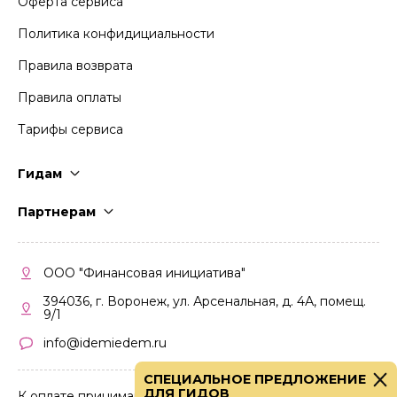
Оферта сервиса
Политика конфидициальности
Правила возврата
Правила оплаты
Тарифы сервиса
Гидам
Стать гидом
Партнерам
Частые вопросы
Стать партнером
Правила работы
Кабинет партнера
ООО "Финансовая инициатива"
Правила участия
394036, г. Воронеж, ул. Арсенальная, д. 4А, помещ.
9/1
info@idemiedem.ru
СПЕЦИАЛЬНОЕ ПРЕДЛОЖЕНИЕ
ДЛЯ ГИДОВ
К оплате принимаются карты