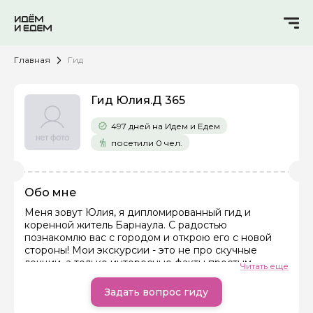
Главная
Гид
Гид Юлия.Д 365
497 дней на Идем и Едем
посетили 0 чел.
Обо мне
Меня зовут Юлия, я дипломированный гид и
коренной житель Барнаула. С радостью
Задайте свой вопрос гиду
познакомлю вас с городом и открою его с новой
стороны! Мои экскурсии - это не про скучные
Как вас зовут
лекции, а только интересные факты простым,
Читать еще
дружеским языком.
Задать вопрос гиду
Ваша электронная почта