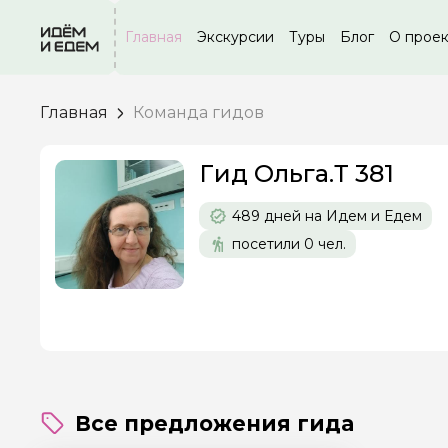
Главная
Экскурсии
Туры
Блог
О прое
Главная
Команда гидов
Задайте св
Гид Ольга.Т 381
489 дней на Идем и Едем
Как вас зовут
посетили 0 чел.
Вопросы и комме
Если у вас есть инт
Все предложения гида