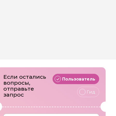
люч к пониманию Сибири — через истории,
Через встречи с людьми, которых не найти в
думаешь: “Вот зачем я сюда приехал”.
ми?
жу, какой маршрут подойдёт именно Вам.
нно в сезон белых ночей и золотой алтайской
Если остались
Пользователь
вопросы,
отправьте
Гид
запрос