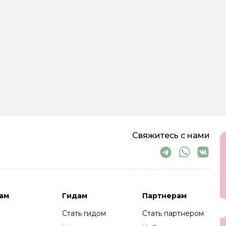
Что вы получите
Не просто экскурсию. Вы получите к
которые я собирала два десятка лет. 
путеводителях. Через моменты, когда 
Готовы увидеть Сибирь моими глаза
Напишите мне прямо сейчас — расска
Свободные даты уходят быстро, особе
осени.
Свяжитесь с нами
ам
Гидам
Партнерам
Стать гидом
Стать партнером