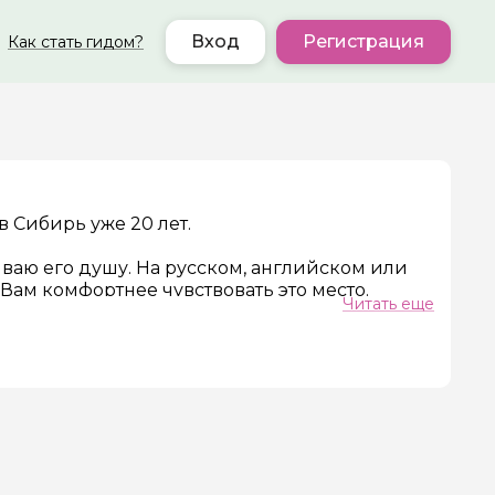
Вход
Регистрация
Как стать гидом?
в Сибирь уже 20 лет.
ер телефона
ываю его душу. На русском, английском или
Вам комфортнее чувствовать это место.
Читать еще
ь путешествия
нист, который 20 лет строит мосты между
ор спрашивает об архитектуре
 отвечаю на его языке и с его глубиной
 хочет «почувствовать настоящую Россию» —
ппы не бывают.