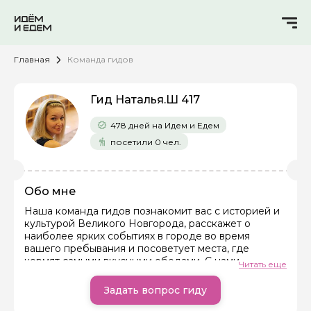
Главная
Команда гидов
Гид Наталья.Ш 417
478 дней на Идем и Едем
посетили 0 чел.
Обо мне
Наша команда гидов познакомит вас с историей и
культурой Великого Новгорода, расскажет о
наиболее ярких событиях в городе во время
вашего пребывания и посоветует места, где
кормят самыми вкусными обедами. С нами
Читать еще
сотрудничают лучшие экскурсоводы и
транспортные организации города. Мы всегда на
Задать вопрос гиду
связи!