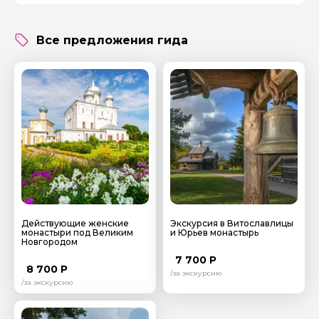
Все предложения гида
Задайте свой вопрос гиду
Как вас зовут
Ваша электронная почта
Ваш номер телефона
Вопросы и комментарии
Действующие женские
Экскурсия в Витославлицы
Если у вас есть интересующие вопросы, можете их
монастыри под Великим
и Юрьев монастырь
задать
Новгородом
7 700 Р
8 700 Р
/за экскурсию
/за экскурсию