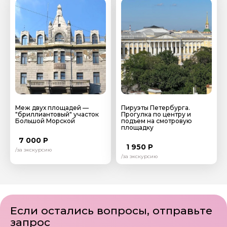
Я даю своё согласие на обработку персональных
данных
Отправить
Меж двух площадей —
Пируэты Петербурга.
"бриллиантовый" участок
Прогулка по центру и
Большой Морской
подъем на смотровую
площадку
7 000 Р
1 950 Р
/за экскурсию
/за экскурсию
Если остались вопросы, отправьте
запрос