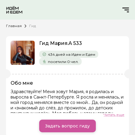
Главная
Гид
Гид Мария.А 533
434 дней на Идем и Едем
посетили 0 чел.
Обо мне
Здравствуйте! Меня зовут Мария, я родилась и
выросла в Санкт-Петербурге. Я росла и менялась, и
мой город менялся вместе со мной... Да, он родной
и «знакомый до слёз, до прожилок, до детских
припухлых желёз». Моя любовь к этому городу
Читать еще
заразительна! Я с удовольствием поделюсь с вами
своей страстью и открою для вас все грани его
Задать вопрос гиду
красоты. Я не просто рассказываю факты, я дарю