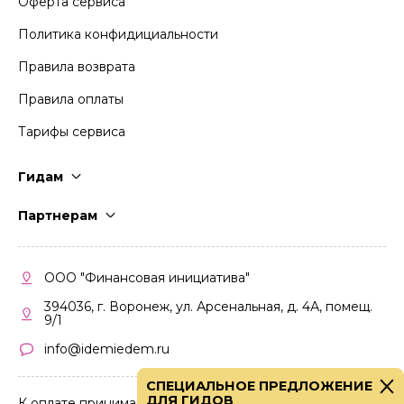
Оферта сервиса
Политика конфидициальности
Правила возврата
Правила оплаты
Тарифы сервиса
Гидам
Стать гидом
Партнерам
Частые вопросы
Стать партнером
Правила работы
Кабинет партнера
ООО "Финансовая инициатива"
Правила участия
394036, г. Воронеж, ул. Арсенальная, д. 4А, помещ.
9/1
info@idemiedem.ru
СПЕЦИАЛЬНОЕ ПРЕДЛОЖЕНИЕ
ДЛЯ ГИДОВ
К оплате принимаются карты