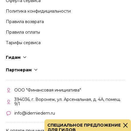
Оферта сервиса
Политика конфидициальности
Правила возврата
Правила оплаты
Тарифы сервиса
Гидам
Стать гидом
Партнерам
Частые вопросы
Стать партнером
Правила работы
Кабинет партнера
ООО "Финансовая инициатива"
Правила участия
394036, г. Воронеж, ул. Арсенальная, д. 4А, помещ.
9/1
info@idemiedem.ru
СПЕЦИАЛЬНОЕ ПРЕДЛОЖЕНИЕ
ДЛЯ ГИДОВ
К оплате принимаются карты