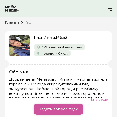
Главная
Гид
Гид Инна.Р 552
427 дней на Идем и Едем
посетили 0 чел.
Обо мне
Добрый день! Меня зовут Инна и я местный житель
города, с 2023 года аккредитованный гид
Задайте свой вопрос гиду
экскурсовод. Люблю свой город и республику
всей душой. Знаю не только историю города, но и
Как вас зовут
показываю красивые места, а также рассказываю
Читать еще
интересные факты о городе и народе. После моих
экскурсий путешественники влюбляются в наш
Задать вопрос гиду
город (часто слышу это в отзывах).
Ваша электронная почта