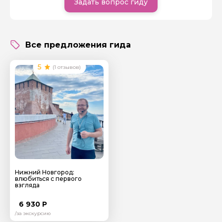
Задать вопрос гиду
путешественники получают знания и позитивные
эмоции.
Все предложения гида
5
(1 отзывов)
Задайте свой вопрос гиду
Как вас зовут
Ваша электронная почта
Ваш номер телефона
Нижний Новгород:
влюбиться с первого
взгляда
Вопросы и комментарии
6 930 Р
Если у вас есть интересующие вопросы, можете их
/за экскурсию
задать