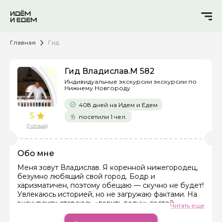
Главная
Гид
Гид Владислав.М 582
Индивидуальные экскурсии экскурсии по
Нижнему Новгороду
408 дней на Идем и Едем
5
посетили 1 чел.
(1 отзыв)
Обо мне
Меня зовут Владислав. Я коренной нижегородец,
безумно любящий свой город. Бодр и
харизматичен, поэтому обещаю — скучно не будет!
Увлекаюсь историей, но не загружаю фактами. На
экскурсиях стараюсь «ловить волну» гостей,
Читать еще
учитывать их интересы и возраст. Счастлив, когда
вижу, что благодаря моей работе