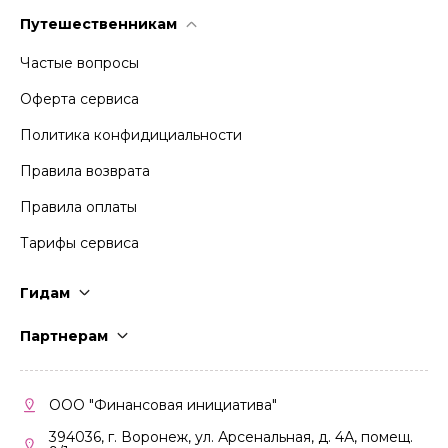
Путешественникам
Частые вопросы
Оферта сервиса
Политика конфидициальности
Правила возврата
Правила оплаты
Тарифы сервиса
Гидам
Стать гидом
Партнерам
Частые вопросы
Стать партнером
Правила работы
Кабинет партнера
ООО "Финансовая инициатива"
Правила участия
394036, г. Воронеж, ул. Арсенальная, д. 4А, помещ.