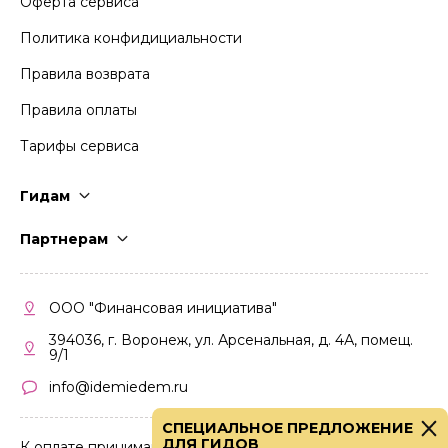
Оферта сервиса
Политика конфидициальности
Правила возврата
Правила оплаты
Тарифы сервиса
Гидам
Стать гидом
Партнерам
Частые вопросы
Стать партнером
Правила работы
Кабинет партнера
ООО "Финансовая инициатива"
Правила участия
394036, г. Воронеж, ул. Арсенальная, д. 4А, помещ.
9/1
info@idemiedem.ru
СПЕЦИАЛЬНОЕ ПРЕДЛОЖЕНИЕ
ДЛЯ ГИДОВ
К оплате принимаются карты