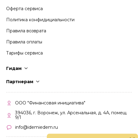
Оферта сервиса
Политика конфидициальности
Правила возврата
Правила оплаты
Тарифы сервиса
Гидам
Стать гидом
Партнерам
Частые вопросы
Стать партнером
Правила работы
Кабинет партнера
ООО "Финансовая инициатива"
Правила участия
394036, г. Воронеж, ул. Арсенальная, д. 4А, помещ.
9/1
info@idemiedem.ru