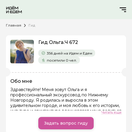
Главная
Гид
Гид Ольга.Ч 672
356 дней на Идем и Едем
посетили 0 чел.
Обо мне
Здравствуйте! Меня зовут Ольга и я
профессиональный экскурсовод по Нижнему
Новгороду. Я родилась и выросла в этом
Задайте свой вопрос гиду
удивительном городе, и моя любовь к его истории,
культуре и архитектуре вдохновляет меня делиться
Читать еще
Как вас зовут
своими знаниями с вами.
Я предлагаю совершить автомобильные экскурсии
Задать вопрос гиду
по Нижнему Новгороду, которые позволят вам
Ваша электронная почта