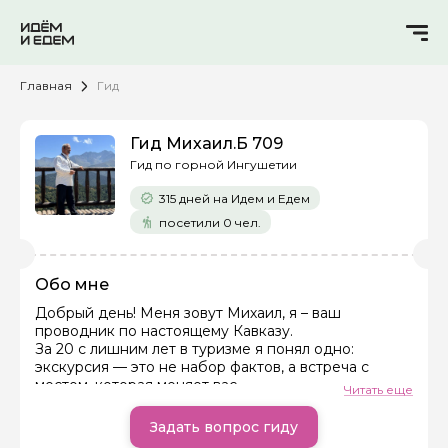
Главная
Гид
Гид Михаил.Б 709
Гид по горной Ингушетии
315 дней на Идем и Едем
посетили 0 чел.
Обо мне
Добрый день! Меня зовут Михаил, я – ваш
проводник по настоящему Кавказу.
За 20 с лишним лет в туризме я понял одно:
Задайте свой вопрос гиду
экскурсия — это не набор фактов, а встреча с
местом, которая меняет вас.
Читать еще
Как вас зовут
Почему со мной комфортно и интересно?
Задать вопрос гиду