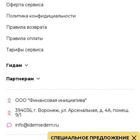
Оферта сервиса
Политика конфидициальности
Правила возврата
Правила оплаты
Тарифы сервиса
Гидам
Стать гидом
Партнерам
Частые вопросы
Стать партнером
Правила работы
Кабинет партнера
ООО "Финансовая инициатива"
Правила участия
394036, г. Воронеж, ул. Арсенальная, д. 4А, помещ.
9/1
info@idemiedem.ru
СПЕЦИАЛЬНОЕ ПРЕДЛОЖЕНИЕ