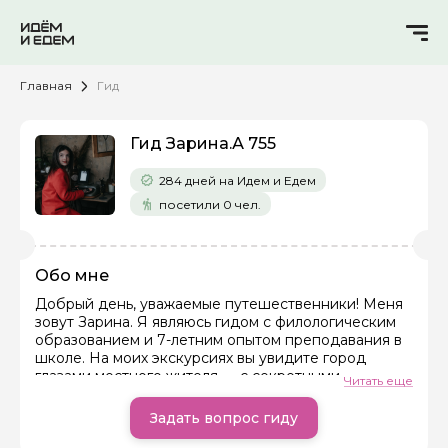
Главная
Гид
Гид Зарина.А 755
284 дней на Идем и Едем
посетили 0 чел.
Обо мне
Добрый день, уважаемые путешественники! Меня
зовут Зарина. Я являюсь гидом с филологическим
Задайте свой вопрос гиду
образованием и 7-летним опытом преподавания в
школе. На моих экскурсиях вы увидите город
глазами местного жителя — с секретными
Как вас зовут
Читать еще
двориками, неочевидными памятниками и
забавными городскими легендами.
Задать вопрос гиду
Ваша электронная почта