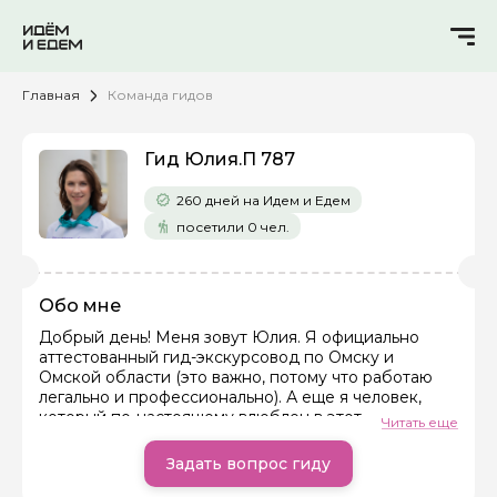
Главная
Команда гидов
Гид Юлия.П 787
260 дней на Идем и Едем
посетили 0 чел.
Обо мне
Добрый день! Меня зовут Юлия. Я официально
аттестованный гид-экскурсовод по Омску и
Омской области (это важно, потому что работаю
Задайте свой вопрос гиду
легально и профессионально). А еще я человек,
который по-настоящему влюблен в этот
Читать еще
Как вас зовут
невероятно красивый город!
Задать вопрос гиду
Почему вам со мной будет интересно?
Ваша электронная почта