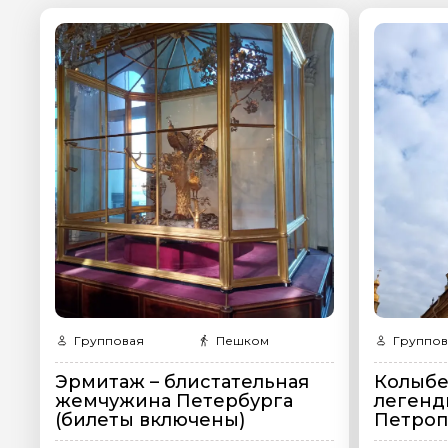
Я даю своё согласие 
персональных данны
Отправить
Групповая
Пешком
Группов
Эрмитаж – блистательная
Колыбе
жемчужина Петербурга
легенд
(билеты включены)
Петроп