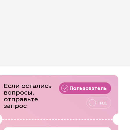
самый, ради которого люди путешествуют.
ерестать думать о том, что узнал. Когда
да город становится не просто точкой на
Если остались
Пользователь
вопросы,
отправьте
Гид
запрос