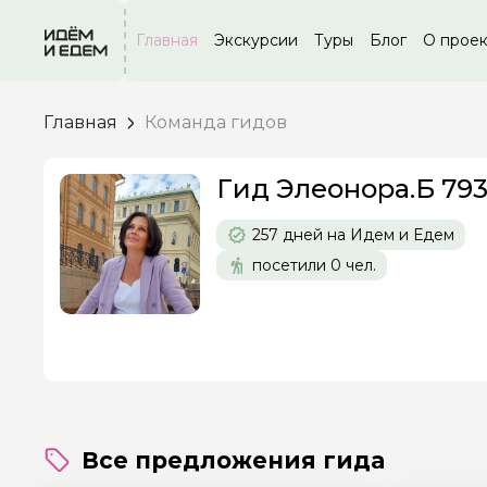
Главная
Экскурсии
Туры
Блог
О прое
Главная
Команда гидов
Задайте св
Гид Элеонора.Б 79
Как вас зовут
257 дней на Идем и Едем
посетили 0 чел.
Вопросы и комме
Если у вас есть инт
Все предложения гида