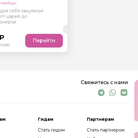
• Мы дарим незабываемый опыт. Тот 
етербург
Когда после экскурсии ты не можешь п
для себя закулисье
хочется вернуться и увидеть ещё. Ког
 от царей до
карте, а местом с душой.
онеров
 Р
Перейти
урсию
Свяжитесь с нами
ам
Гидам
Партнерам
Стать гидом
Стать партнером