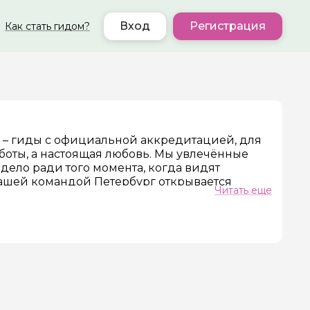
Вход
Регистрация
Как стать гидом?
и – гиды с официальной аккредитацией, для
ер телефона
аботы, а настоящая любовь. Мы увлечённые
дело ради того момента, когда видят
нашей командой Петербург открывается
Читать еще
я нас каждая экскурсия — не просто любимая
своей любовью к городу.
ду:
тверждение экспертности и права