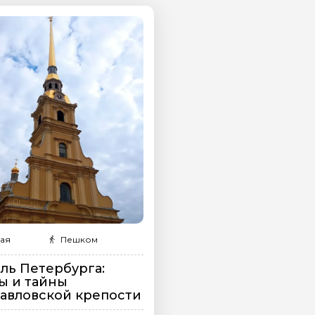
✅ Глубокие знания и живую подачу бе
✅ Живую подачу без занудства и зауч
на обработку
✅ Секреты и детали, которые не найти
х
✅ Истории великих личностей, расска
✅ Атмосферу открытия: каждая экскурс
после экскурсии хочется перечитать 
После наших экскурсий Вы не просто 
Петербург. Понимаете его душу. Види
домой с ощущением, что прожили неск
Почему нас выбирают путешественник
• Мы не пересказываем Википедию. К
история, рассказанная с энтузиазмом 
никаких дежурных фраз. Только живое
делу.
ая
Пешком
• Мы погружаем в эпоху. С нами вы н
ль Петербурга:
про историю — вы её проживаете. Лег
ы и тайны
красивыми зданиями. Они обретают см
авловской крепости