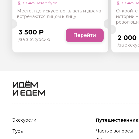
Санкт-Петербург
Санкт-П
Место, где искусство, власть и драма
Откройте 
встречаются лицом к лицу
истории –
революци
3 500 Р
Перейти
2 000
/за экскурсию
/за экск
Экскурсии
Путешественник
Частые вопросы
Туры