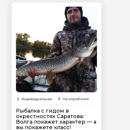
Я даю своё согласие 
персональных данны
Отправить
Индивидуальная
На кораблике
Рыбалка с гидом в
окрестностях Саратова:
Волга покажет характер — а
вы покажете класс!