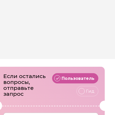
о это возможно. У меня собрана команда
се — знают Волгу как свои пять пальцев. Мы
ыбалку, соревнования, многодневные туры с
осто рыбалку, а увлекательное приключение!
Если остались
Пользователь
вопросы,
отправьте
Гид
запрос