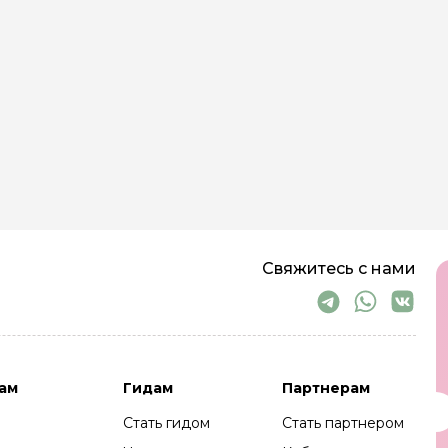
Если вы хотите приехать компанией, т
проверенных гидов. Все — с опытом, в
можем организовать корпоративную р
ночевкой на базе.
Буду рад организовать для вас не пр
С уважением, Максим.
Свяжитесь с нами
ам
Гидам
Партнерам
Стать гидом
Стать партнером