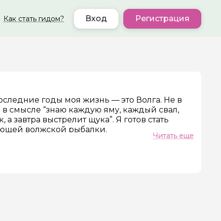
Вход
Регистрация
Как стать гидом?
оследние годы моя жизнь — это Волга. Не в
ер телефона
 в смысле “знаю каждую яму, каждый свал,
 а завтра выстрелит щука”. Я готов стать
ющей волжской рыбалки.
Читать еще
 лотерея. Это шахматы с природой, где
 вывожу людей на воду не для галочки — я
оминаются на годы. За первым трофейным
рвал спиннинг из рук. За рассветом, когда
.