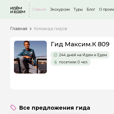
Главная
Экскурсии
Туры
Блог
О прое
Главная
Команда гидов
Задайте св
Гид Максим.К 809
244 дней на Идем и Едем
Как вас зовут
посетили 0 чел.
Вопросы и комме
Если у вас есть инт
Все предложения гида