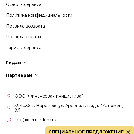
Оферта сервиса
Политика конфидициальности
Правила возврата
Правила оплаты
Тарифы сервиса
Гидам
Стать гидом
Партнерам
Частые вопросы
Стать партнером
Правила работы
Кабинет партнера
ООО "Финансовая инициатива"
Правила участия
394036, г. Воронеж, ул. Арсенальная, д. 4А, помещ.
9/1
info@idemiedem.ru
СПЕЦИАЛЬНОЕ ПРЕДЛОЖЕНИЕ