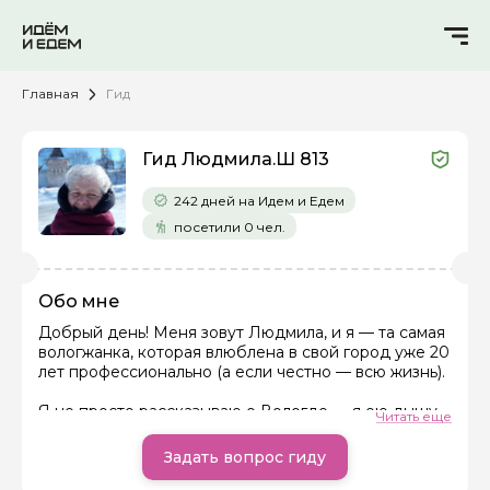
Главная
Гид
Гид Людмила.Ш 813
242 дней на Идем и Едем
посетили 0 чел.
Обо мне
Добрый день! Меня зовут Людмила, и я — та самая
вологжанка, которая влюблена в свой город уже 20
Задайте свой вопрос гиду
лет профессионально (а если честно — всю жизнь).
Я не просто рассказываю о Вологде — я ею дышу.
Как вас зовут
Читать еще
Знаю каждый дворик, каждую легенду, каждый
скрипучий мост через Золотуху. И за 20 лет работы
Задать вопрос гиду
гидом я поняла главное: Вологду невозможно
Ваша электронная почта