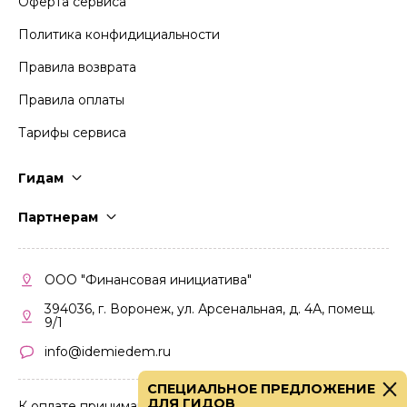
Оферта сервиса
Политика конфидициальности
Правила возврата
Правила оплаты
Тарифы сервиса
Гидам
Стать гидом
Партнерам
Частые вопросы
Стать партнером
Правила работы
Кабинет партнера
ООО "Финансовая инициатива"
Правила участия
394036, г. Воронеж, ул. Арсенальная, д. 4А, помещ.
9/1
info@idemiedem.ru
СПЕЦИАЛЬНОЕ ПРЕДЛОЖЕНИЕ
ДЛЯ ГИДОВ
К оплате принимаются карты