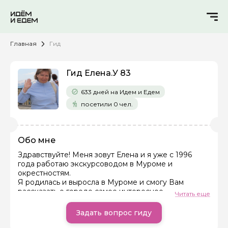
Главная
Гид
Гид Елена.У 83
633 дней на Идем и Едем
посетили 0 чел.
Обо мне
Здравствуйте! Меня зовут Елена и я уже с 1996
года работаю экскурсоводом в Муроме и
Задайте свой вопрос гиду
окрестностям.
Я родилась и выросла в Муроме и смогу Вам
Как вас зовут
рассказать о городе самое интересное.
Читать еще
Я сотрудничаю с туристическими организациями
Мурома и многих уголков нашей страны. И каждый
Задать вопрос гиду
раз стараюсь, чтобы туристы после моей экскурсии
Ваша электронная почта