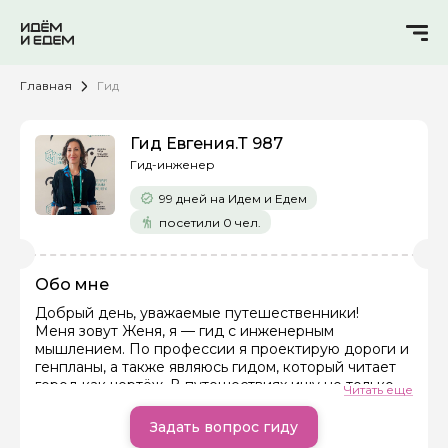
Главная
Гид
Гид Евгения.Т 987
Гид-инженер
99 дней на Идем и Едем
посетили 0 чел.
Обо мне
Добрый день, уважаемые путешественники!
Меня зовут Женя, я — гид с инженерным
мышлением. По профессии я проектирую дороги и
Задайте свой вопрос гиду
генпланы, а также являюсь гидом, который читает
город как чертёж. В путешествиях ищу не только
Читать еще
Как вас зовут
красивые виды, но и то, что скрыто за фасадами:
водонапорные башни, маяки, старые мосты,
Задать вопрос гиду
заброшенные заводы. Разбираюсь, как они