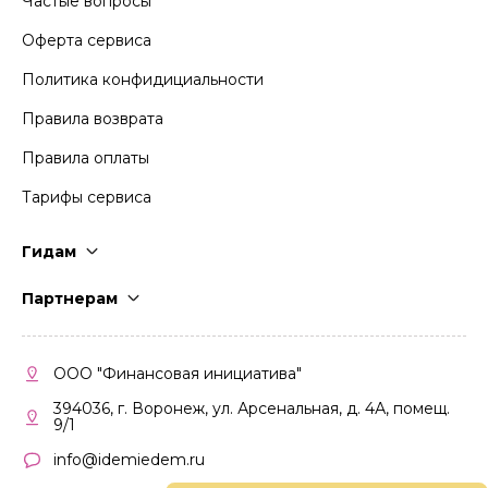
Частые вопросы
Оферта сервиса
Политика конфидициальности
Правила возврата
Правила оплаты
Тарифы сервиса
Гидам
Стать гидом
Партнерам
Частые вопросы
Стать партнером
Правила работы
Кабинет партнера
ООО "Финансовая инициатива"
Правила участия
394036, г. Воронеж, ул. Арсенальная, д. 4А, помещ.
9/1
info@idemiedem.ru